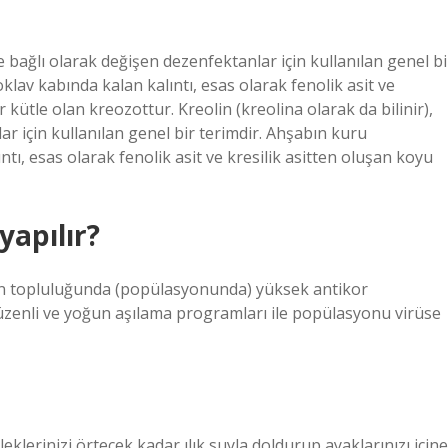
ne bağlı olarak değişen dezenfektanlar için kullanılan genel bi
oklav kabında kalan kalıntı, esas olarak fenolik asit ve
kütle olan kreozottur. Kreolin (kreolina olarak da bilinir),
r için kullanılan genel bir terimdir. Ahşabın kuru
ntı, esas olarak fenolik asit ve kresilik asitten oluşan koyu
yapılır?
an topluluğunda (popülasyonunda) yüksek antikor
üzenli ve yoğun aşılama programları ile popülasyonu virüse
eklerinizi örtecek kadar ılık suyla doldurup ayaklarınızı içine