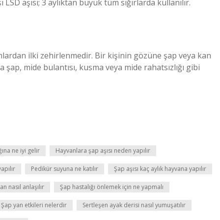
ı LSD aşısı; 3 aylıktan büyük tüm sığırlarda kullanılır.
unlardan ilki zehirlenmedir. Bir kişinin gözüne şap veya kan
 şap, mide bulantısı, kusma veya mide rahatsızlığı gibi
na ne iyi gelir
Hayvanlara şap aşısı neden yapılır
yapılır
Pedikür suyuna ne katılır
Şap aşısı kaç aylık hayvana yapılır
n nasıl anlaşılır
Şap hastalığı önlemek için ne yapmalı
Şap yan etkileri nelerdir
Sertleşen ayak derisi nasıl yumuşatılır