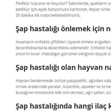
Pedikür suyuna ne koyulur? Salonlarda, ayakların 
pedikür için ayak banyonuza karbonat, beyaz sirke v
20 dakika ılık suda bekletebilirsiniz.
Şap hastalığı önlemek için 
İnsanların enfekte çiftlikleri ziyaret etmesi engellen
dezenfektanlarla dezenfekte edilmelidir. Enfekte h
zincirini kırar. Hastalığın görülme sıklığının düşük
Şap hastalığı olan hayvan nas
Hayvan beslenmede zorluk yaşayabilir, ağızdan salya a
tırnak aralarında yaralar, kızarıklık, apseler ve tı
buzağının emmesine bile izin vermez, ağrı çeker, süt
Şap hastalığında hangi ilaç k