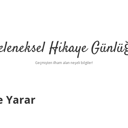
eleneksel Hikaye Günlü
Geçmişten ilham alan neşeli bilgiler!
e Yarar