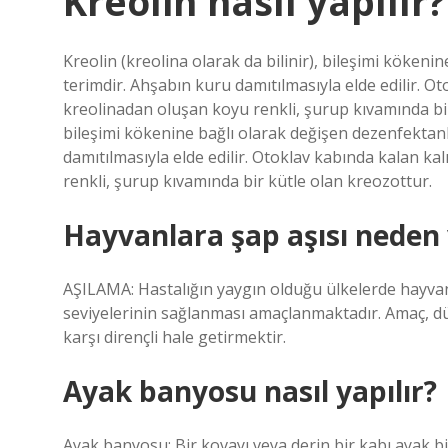
Kreolin nasıl yapılır?
Kreolin (kreolina olarak da bilinir), bileşimi kökeni
terimdir. Ahşabın kuru damıtılmasıyla elde edilir. Ot
kreolinadan oluşan koyu renkli, şurup kıvamında bir 
bileşimi kökenine bağlı olarak değişen dezenfektanla
damıtılmasıyla elde edilir. Otoklav kabında kalan kalı
renkli, şurup kıvamında bir kütle olan kreozottur.
Hayvanlara şap aşısı neden 
AŞILAMA: Hastalığın yaygın olduğu ülkelerde hayv
seviyelerinin sağlanması amaçlanmaktadır. Amaç, d
karşı dirençli hale getirmektir.
Ayak banyosu nasıl yapılır?
Ayak banyosu: Bir kovayı veya derin bir kabı ayak bil