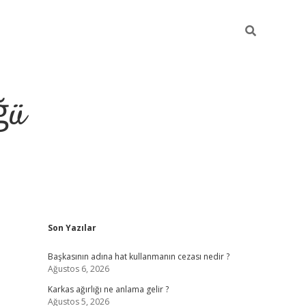
ğü
Sidebar
Son Yazılar
tulipbet giriş
Başkasının adına hat kullanmanın cezası nedir ?
Ağustos 6, 2026
Karkas ağırlığı ne anlama gelir ?
Ağustos 5, 2026