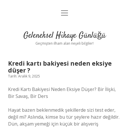
menüyü
Anasayfa
aç
Gizlilik Politikası
Geleneksel Hikaye Günlüğü
Yasal Uyarı
Geçmişten ilham alan neşeli bilgiler!
Hakkımızda
Kredi kartı bakiyesi neden eksiye
düşer ?
Tarih: Aralık 9, 2025
Kredi Kartı Bakiyesi Neden Eksiye Düşer? Bir İlişki,
Bir Savaş, Bir Ders
Hayat bazen beklenmedik şekillerde sizi test eder,
değil mi? Aslında, kimse bu tür şeylere hazır değildir.
Dün, akşam yemeği için küçük bir alışveriş