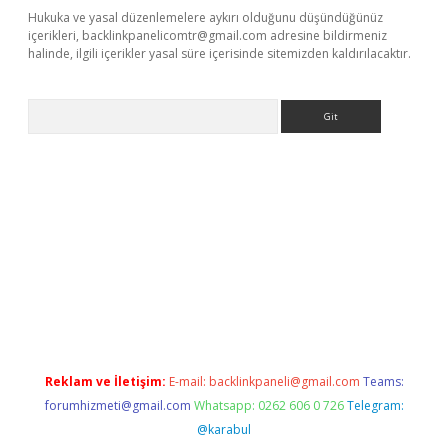
Hukuka ve yasal düzenlemelere aykırı olduğunu düşündüğünüz
içerikleri,
backlinkpanelicomtr@gmail.com
adresine bildirmeniz
halinde, ilgili içerikler yasal süre içerisinde sitemizden kaldırılacaktır.
Arama
ipbet giriş
Reklam ve İletişim:
E-mail:
backlinkpaneli@gmail.com
Teams:
forumhizmeti@gmail.com
Whatsapp: 0262 606 0 726
Telegram:
@karabul