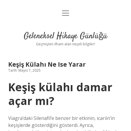
menüyü
Anasayfa
aç
Gizlilik Politikası
Geleneksel Hikaye Günlüğü
Yasal Uyarı
Geçmişten ilham alan neşeli bilgiler!
Hakkımızda
Keşiş Külahı Ne Ise Yarar
Tarih: Mayıs 7, 2025
Keşiş külahı damar
açar mı?
Viagra’daki Silenafil’e benzer bir etkinin, icariin’in
keşişlerde gösterdiğini gösterdi. Ayrıca,