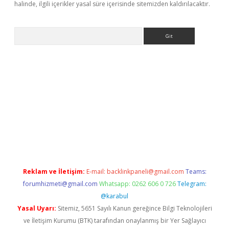
halinde, ilgili içerikler yasal süre içerisinde sitemizden kaldırılacaktır.
Arama
bet giriş
Reklam ve İletişim:
E-mail:
backlinkpaneli@gmail.com
Teams:
forumhizmeti@gmail.com
Whatsapp: 0262 606 0 726
Telegram:
@karabul
Yasal Uyarı:
Sitemiz, 5651 Sayılı Kanun gereğince Bilgi Teknolojileri
ve İletişim Kurumu (BTK) tarafından onaylanmış bir Yer Sağlayıcı