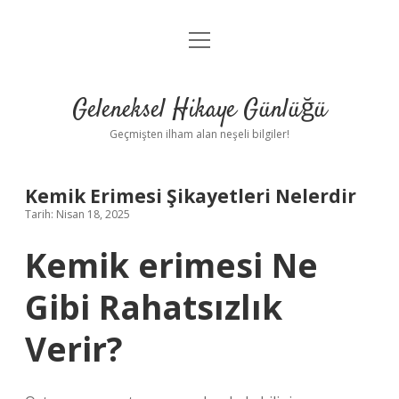
menüyü
Anasayfa
aç
Gizlilik Politikası
Geleneksel Hikaye Günlüğü
Yasal Uyarı
Geçmişten ilham alan neşeli bilgiler!
Hakkımızda
Kemik Erimesi Şikayetleri Nelerdir
Tarih: Nisan 18, 2025
Kemik erimesi Ne
Gibi Rahatsızlık
Verir?