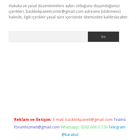
Hukuka ve yasal düzenlemelere aykırı olduğunu düşündüğünüz
içerikleri,
backlinkpanelicomtr@gmail.com
adresine bildirmeniz
halinde, ilgili içerikler yasal süre içerisinde sitemizden kaldırılacaktır.
Arama
iriş
Reklam ve İletişim:
E-mail:
backlinkpaneli@gmail.com
Teams:
forumhizmeti@gmail.com
Whatsapp: 0262 606 0 726
Telegram:
@karabul