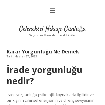
menüyü
Anasayfa
aç
Gizlilik Politikası
Geleneksel Hikaye Günlüğü
Yasal Uyarı
Geçmişten ilham alan neşeli bilgiler!
Hakkımızda
Karar Yorgunluğu Ne Demek
Tarih: Haziran 27, 2025
İrade yorgunluğu
nedir?
İrade yorgunluğu psikolojik kaynaklarla ilgilidir ve
bir kişinin zihinsel enerjisinin ve direnç seviyesinin