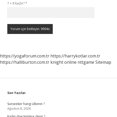
7 + 8 kaçtır?
*
https://yogaforum.com.tr
https://harrykotlar.com.tr
https://halliburton.com.tr
knight online
nttgame
Sitemap
Sidebar
Son Yazılar
Sunseeker hangi ülkenin ?
Ağustos 8, 2026
Kadın diye kimlere denir ?