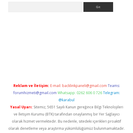
Arama
iriş
Reklam ve İletişim:
E-mail:
backlinkpaneli@gmail.com
Teams:
forumhizmeti@gmail.com
Whatsapp: 0262 606 0 726
Telegram:
@karabul
Yasal Uyarı:
Sitemiz, 5651 Sayılı Kanun gereğince Bilgi Teknolojileri
ve İletişim Kurumu (BTK) tarafından onaylanmış bir Yer Sağlayıcı
olarak hizmet vermektedir. Bu nedenle, sitedeki içerikleri proaktif
olarak denetleme veya araştırma yükümlülüğümüz bulunmamaktadır.