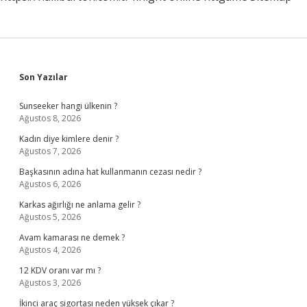
Sidebar
Son Yazılar
Sunseeker hangi ülkenin ?
Ağustos 8, 2026
Kadın diye kimlere denir ?
Ağustos 7, 2026
Başkasının adına hat kullanmanın cezası nedir ?
Ağustos 6, 2026
Karkas ağırlığı ne anlama gelir ?
Ağustos 5, 2026
Avam kamarası ne demek ?
Ağustos 4, 2026
12 KDV oranı var mı ?
Ağustos 3, 2026
İkinci araç sigortası neden yüksek çıkar ?