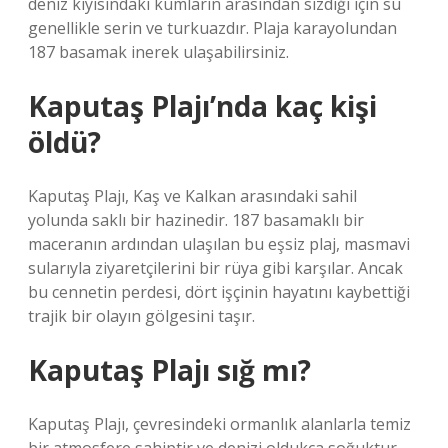
deniz kıyısındaki kumların arasından sızdığı için su
genellikle serin ve turkuazdır. Plaja karayolundan
187 basamak inerek ulaşabilirsiniz.
Kaputaş Plajı’nda kaç kişi
öldü?
Kaputaş Plajı, Kaş ve Kalkan arasındaki sahil
yolunda saklı bir hazinedir. 187 basamaklı bir
maceranın ardından ulaşılan bu eşsiz plaj, masmavi
sularıyla ziyaretçilerini bir rüya gibi karşılar. Ancak
bu cennetin perdesi, dört işçinin hayatını kaybettiği
trajik bir olayın gölgesini taşır.
Kaputaş Plajı sığ mı?
Kaputaş Plajı, çevresindeki ormanlık alanlarla temiz