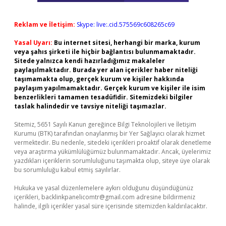
Reklam ve İletişim:
Skype: live:.cid.575569c608265c69
Yasal Uyarı:
Bu internet sitesi, herhangi bir marka, kurum
veya şahıs şirketi ile hiçbir bağlantısı bulunmamaktadır.
Sitede yalnızca kendi hazırladığımız makaleler
paylaşılmaktadır. Burada yer alan içerikler haber niteliği
taşımamakta olup, gerçek kurum ve kişiler hakkında
paylaşım yapılmamaktadır. Gerçek kurum ve kişiler ile isim
benzerlikleri tamamen tesadüfidir. Sitemizdeki bilgiler
taslak halindedir ve tavsiye niteliği taşımazlar.
Sitemiz, 5651 Sayılı Kanun gereğince Bilgi Teknolojileri ve İletişim
Kurumu (BTK) tarafından onaylanmış bir Yer Sağlayıcı olarak hizmet
vermektedir. Bu nedenle, sitedeki içerikleri proaktif olarak denetleme
veya araştırma yükümlülüğümüz bulunmamaktadır. Ancak, üyelerimiz
yazdıkları içeriklerin sorumluluğunu taşımakta olup, siteye üye olarak
bu sorumluluğu kabul etmiş sayılırlar.
Hukuka ve yasal düzenlemelere aykırı olduğunu düşündüğünüz
içerikleri,
backlinkpanelicomtr@gmail.com
adresine bildirmeniz
halinde, ilgili içerikler yasal süre içerisinde sitemizden kaldırılacaktır.