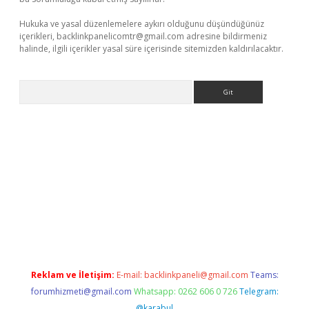
Hukuka ve yasal düzenlemelere aykırı olduğunu düşündüğünüz
içerikleri,
backlinkpanelicomtr@gmail.com
adresine bildirmeniz
halinde, ilgili içerikler yasal süre içerisinde sitemizden kaldırılacaktır.
Arama
 giriş
Reklam ve İletişim:
E-mail:
backlinkpaneli@gmail.com
Teams:
forumhizmeti@gmail.com
Whatsapp: 0262 606 0 726
Telegram:
@karabul