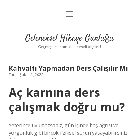
menüyü
Anasayfa
aç
Gizlilik Politikası
Geleneksel Hikaye Günlüğü
Yasal Uyarı
Geçmişten ilham alan neşeli bilgiler!
Hakkımızda
Kahvaltı Yapmadan Ders Çalışılır Mı
Tarih: Şubat 1, 2025
Aç karnına ders
çalışmak doğru mu?
Yeterince uyumazsanız, gün içinde baş ağrısı ve
yorgunluk gibi birçok fiziksel sorun yaşayabilirsiniz.