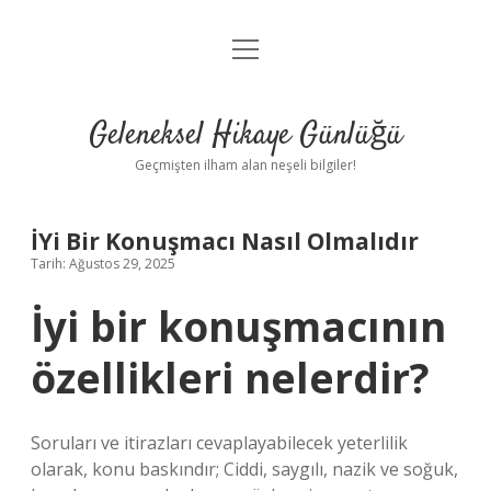
menüyü
Anasayfa
aç
Gizlilik Politikası
Geleneksel Hikaye Günlüğü
Yasal Uyarı
Geçmişten ilham alan neşeli bilgiler!
Hakkımızda
İYi Bir Konuşmacı Nasıl Olmalıdır
Tarih: Ağustos 29, 2025
İyi bir konuşmacının
özellikleri nelerdir?
Soruları ve itirazları cevaplayabilecek yeterlilik
olarak, konu baskındır; Ciddi, saygılı, nazik ve soğuk,