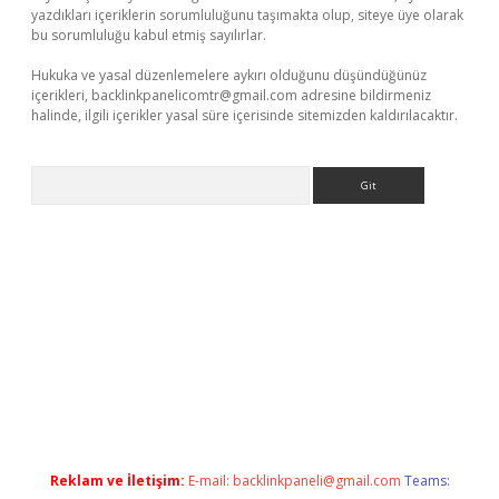
yazdıkları içeriklerin sorumluluğunu taşımakta olup, siteye üye olarak
bu sorumluluğu kabul etmiş sayılırlar.
Hukuka ve yasal düzenlemelere aykırı olduğunu düşündüğünüz
içerikleri,
backlinkpanelicomtr@gmail.com
adresine bildirmeniz
halinde, ilgili içerikler yasal süre içerisinde sitemizden kaldırılacaktır.
Arama
iriş
Reklam ve İletişim:
E-mail:
backlinkpaneli@gmail.com
Teams: