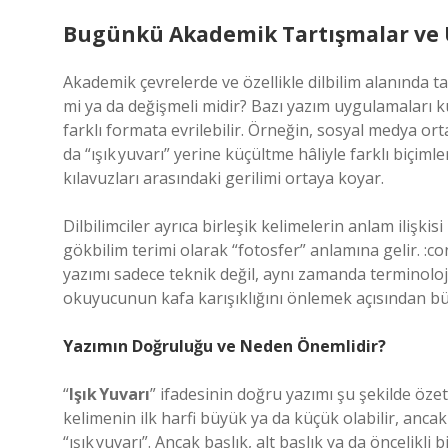
Bugünkü Akademik Tartışmalar ve
Akademik çevrelerde ve özellikle dilbilim alanında t
mi ya da değişmeli midir? Bazı yazım uygulamaları k
farklı formata evrilebilir. Örneğin, sosyal medya orta
da “ışık yuvarı” yerine küçültme hâliyle farklı biçimle
kılavuzları arasındaki gerilimi ortaya koyar.
Dilbilimciler ayrıca birleşik kelimelerin anlam ilişkis
gökbilim terimi olarak “fotosfer” anlamına gelir. :
yazımı sadece teknik değil, aynı zamanda terminolojik
okuyucunun kafa karışıklığını önlemek açısından b
Yazımın Doğruluğu ve Neden Önemlidir?
“
Işık Yuvarı
” ifadesinin doğru yazımı şu şekilde özetle
kelimenin ilk harfi büyük ya da küçük olabilir, ancak
“ışık yuvarı”. Ancak başlık, alt başlık ya da öncelikli 