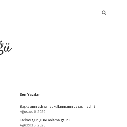
ğü
Sidebar
Son Yazılar
tulipbet g
Başkasının adına hat kullanmanın cezası nedir ?
Ağustos 6, 2026
Karkas ağırlığı ne anlama gelir ?
Ağustos 5, 2026