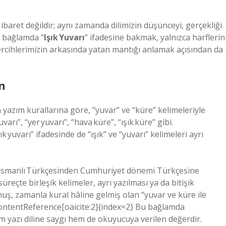
ibaret değildir; aynı zamanda dilimizin düşünceyi, gerçekliği
u bağlamda “
Işık Yuvarı
” ifadesine bakmak, yalnızca harflerin
tercihlerimizin arkasında yatan mantığı anlamak açısından da
n
yazım kurallarına göre, “yuvar” ve “küre” kelimeleriyle
varı”, “yer yuvarı”, “hava küre”, “ışık küre” gibi.
k yuvarı” ifadesinde de “ışık” ve “yuvarı” kelimeleri ayrı
ı, Osmanlı Türkçesinden Cumhuriyet dönemi Türkçesine
reçte birleşik kelimeler, ayrı yazılması ya da bitişik
ş, zamanla kural hâline gelmiş olan “yuvar ve küre ile
. :contentReference[oaicite:2]{index=2} Bu bağlamda
em yazı diline saygı hem de okuyucuya verilen değerdir.