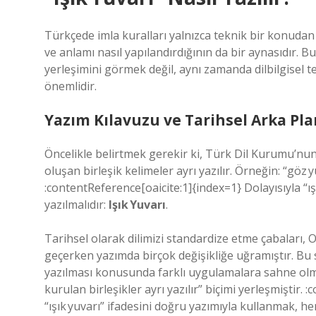
Türkçede imla kuralları yalnızca teknik bir konudan 
ve anlamı nasıl yapılandırdığının da bir aynasıdır. B
yerleşimini görmek değil, aynı zamanda dilbilgisel 
önemlidir.
Yazım Kılavuzu ve Tarihsel Arka Pla
Öncelikle belirtmek gerekir ki, Türk Dil Kurumu’nun 
oluşan birleşik kelimeler ayrı yazılır. Örneğin: “göz yu
:contentReference[oaicite:1]{index=1} Dolayısıyla “ışı
yazılmalıdır:
Işık Yuvarı
.
Tarihsel olarak dilimizi standardize etme çabalar
geçerken yazımda birçok değişikliğe uğramıştır. Bu sü
yazılması konusunda farklı uygulamalara sahne olmu
kurulan birleşikler ayrı yazılır” biçimi yerleşmiştir
“ışık yuvarı” ifadesini doğru yazımıyla kullanmak, h