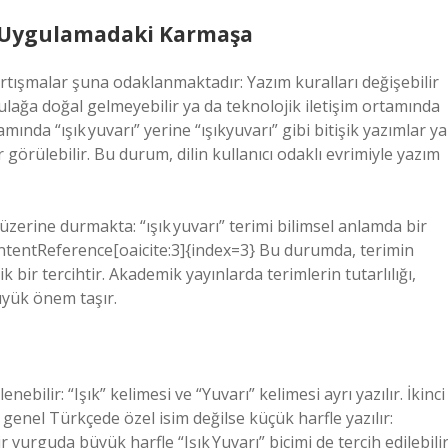
 Uygulamadaki Karmaşa
artışmalar şuna odaklanmaktadır: Yazım kuralları değişebilir
ulağa doğal gelmeyebilir ya da teknolojik iletişim ortamında
mında “ışık yuvarı” yerine “ışıkyuvarı” gibi bitişik yazımlar ya
r görülebilir. Bu durum, dilin kullanıcı odaklı evrimiyle yazım
i üzerine durmakta: “ışık yuvarı” terimi bilimsel anlamda bir
contentReference[oaicite:3]{index=3} Bu durumda, terimin
 bir tercihtir. Akademik yayınlarda terimlerin tutarlılığı,
üyük önem taşır.
nebilir: “Işık” kelimesi ve “Yuvarı” kelimesi ayrı yazılır. İkinci
 genel Türkçede özel isim değilse küçük harfle yazılır:
bir vurguda büyük harfle “Işık Yuvarı” biçimi de tercih edilebilir