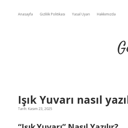
Anasayfa
Gizlilik Politikası
Yasal Uyarı
Hakkımızda
G
Işık Yuvarı nasıl yazıl
Tarih: Kasım 23, 2025
“
Işık Yuvarı
” Nasıl Yazılır?