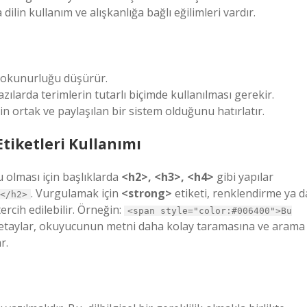
lin kullanım ve alışkanlığa bağlı eğilimleri vardır.
r, okunurluğu düşürür.
yazılarda terimlerin tutarlı biçimde kullanılması gerekir.
in ortak ve paylaşılan bir sistem olduğunu hatırlatır.
Etiketleri Kullanımı
 olması için başlıklarda
<h2>, <h3>, <h4>
gibi yapılar
. Vurgulamak için
<strong>
etiketi, renklendirme ya d
</h2>
tercih edilebilir. Örneğin:
<span style="color:#006400">Bu
 detaylar, okuyucunun metni daha kolay taramasına ve arama
r.