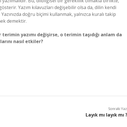
 yazılmalıdır. Bu, dilbilgisel bir gereklilik olmakla birlikte,
sterir. Yazım kılavuzları değişebilir olsa da, dilin kendi
r. Yazınızda doğru biçimi kullanmak, yalnızca kuralı takip
mek demektir.
r terimin yazımı değişirse, o terimin taşıdığı anlam da
rını nasıl etkiler?
Sonraki Yaz
Layık mı layık mı 