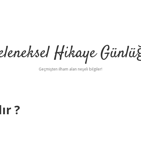
eleneksel Hikaye Günlü
Geçmişten ilham alan neşeli bilgiler!
ır ?