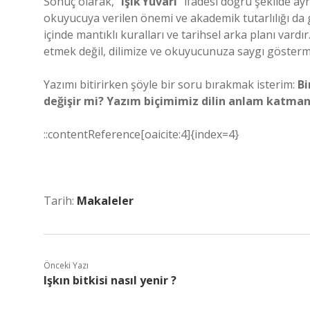
Sonuç olarak, “
Işık Yuvarı
” ifadesi doğru şekilde ayrı
okuyucuya verilen önemi ve akademik tutarlılığı da gö
içinde mantıklı kuralları ve tarihsel arka planı vardı
etmek değil, dilimize ve okuyucunuza saygı göster
Yazımı bitirirken şöyle bir soru bırakmak isterim:
Bi
değişir mi? Yazım biçimimiz dilin anlam katmanla
::contentReference[oaicite:4]{index=4}
Tarih:
Makaleler
Önceki Yazı
Işkın bitkisi nasıl yenir ?