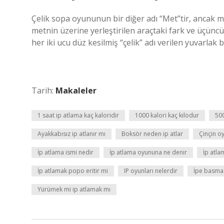
Çelik sopa oyununun bir diğer adı “Met”tir, ancak mea
metnin üzerine yerleştirilen araçtaki fark ve üçün
her iki ucu düz kesilmiş “çelik” adı verilen yuvarlak 
Tarih:
Makaleler
1 saat ip atlama kaç kaloridir
1000 kalori kaç kilodur
500
Ayakkabısız ip atlanır mı
Boksör neden ip atlar
Çinçin o
İp atlama ismi nedir
İp atlama oyununa ne denir
İp atla
İp atlamak popo eritir mi
IP oyunları nelerdir
İpe basma 
Yürümek mi ip atlamak mı