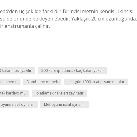
d’den üç şekilde farklıdır. Birincisi metnin kendisi, ikincisi
cüsü de önünde bekleyen ebedir. Yaklaşık 20 cm uzunluğunda,
bir enstrümanla çalınır.
 kalori nasıl yakılır
500 kere ip atlamak kaç kalori yakar
yunu nedir
Dombit ne demek
Her gün 1000 ip atlarsam ne olur
mak kardiyo mu
İp atlamak nereleri zayıflatır
oyunu nasıl oynanır
Met oyunu nasıl oynanır