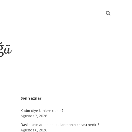
ğü
Sidebar
Son Yazılar
tulipbet giriş
Kadın diye kimlere denir ?
Ağustos 7, 2026
Başkasının adına hat kullanmanın cezası nedir ?
Ağustos 6, 2026