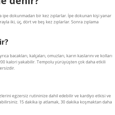
e denir?
a ipe dokunmadan bir kez zıplarlar. İpe dokunan kişi yanar
ayla iki, üç, dört ve beş kez zıplarlar. Sonra zıplama
ir?
ıca bacakları, kalçaları, omuzları, karın kaslarını ve kolları
200 kalori yakabilir. Tempolu yürüyüşten çok daha etkili
ersizdir.
erini egzersiz rutininize dahil edebilir ve kardiyo etkisi ve
abilirsiniz. 15 dakika ip atlamak, 30 dakika koşmaktan daha