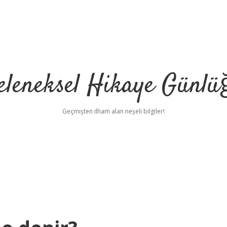
eleneksel Hikaye Günlü
Geçmişten ilham alan neşeli bilgiler!