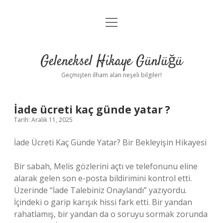
menüyü
Anasayfa
aç
Gizlilik Politikası
Geleneksel Hikaye Günlüğü
Yasal Uyarı
Geçmişten ilham alan neşeli bilgiler!
Hakkımızda
İade ücreti kaç günde yatar ?
Tarih: Aralık 11, 2025
İade Ücreti Kaç Günde Yatar? Bir Bekleyişin Hikayesi
Bir sabah, Melis gözlerini açtı ve telefonunu eline
alarak gelen son e-posta bildirimini kontrol etti.
Üzerinde “İade Talebiniz Onaylandı” yazıyordu.
İçindeki o garip karışık hissi fark etti. Bir yandan
rahatlamış, bir yandan da o soruyu sormak zorunda