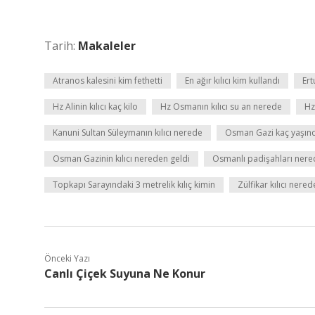
Tarih:
Makaleler
Atranos kalesini kim fethetti
En ağır kılıcı kim kullandı
Ert
Hz Alinin kılıcı kaç kilo
Hz Osmanın kılıcı su an nerede
Hz
Kanuni Sultan Süleymanın kılıcı nerede
Osman Gazi kaç yaşınd
Osman Gazinin kılıcı nereden geldi
Osmanlı padişahları nered
Topkapı Sarayındaki 3 metrelik kılıç kimin
Zülfikar kılıcı nered
Önceki Yazı
Canlı Çiçek Suyuna Ne Konur