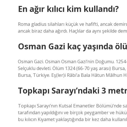
En ağır kılıcı kim kullandı?
Roma gladius silahları küçük ve hafifti, ancak demird
ancak biraz daha ağırdı. Haçlılar da aynı şekilde demir
Osman Gazi kaç yaşında ölü
Osman Gazi. Osman Osman Gazi’nin Doğumu. 1254–125
Selçuklu devleti. Ölüm 1324 (66-70 yaş arası) Burs
Bursa, Türkiye. Eş(ler)i Râbi’a Bala Hâtun Mâlhun H
Topkapı Sarayı’ndaki 3 metre
Topkapı Sarayı’nın Kutsal Emanetler Bölümü’nde sakla
tarafından yapıldığını ve birçok peygamber ve hüküm
bu kılıcın Kıyamet yaklaştığında bir kez daha kullan