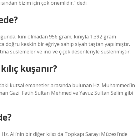
ısından bizim için çok önemlidir.” dedi.
rede?
uğunda, kını olmadan 956 gram, kınıyla 1.392 gram
 uca doğru keskin bir eğriye sahip siyah taştan yapılmıştır.
artma süslemeler ve inci ve çiçek desenleriyle süslenmiştir.
kılıç kuşanır?
ndaki kutsal emanetler arasında bulunan Hz. Muhammed’in
man Gazi, Fatih Sultan Mehmed ve Yavuz Sultan Selim gibi
de?
r. Hz. Ali’nin bir diğer kılıcı da Topkapı Sarayı Müzesi’nde