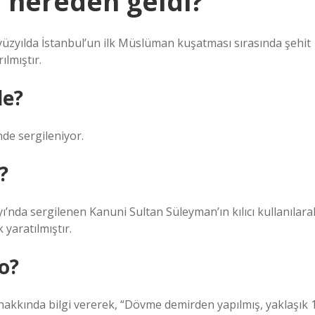
ı nereden geldi?
yüzyılda İstanbul’un ilk Müslüman kuşatması sırasında şehit
lmıştır.
de?
nde sergileniyor.
?
yı’nda sergilenen Kanuni Sultan Süleyman’ın kılıcı kullanılara
 yaratılmıştır.
lo?
hakkında bilgi vererek, “Dövme demirden yapılmış, yaklaşık 