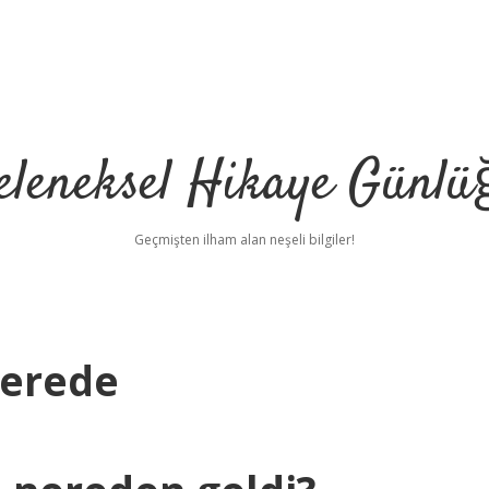
eleneksel Hikaye Günlü
Geçmişten ilham alan neşeli bilgiler!
Nerede