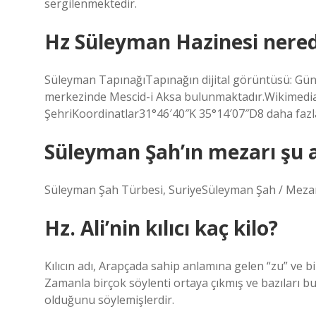
sergilenmektedir.
Hz Süleyman Hazinesi nere
Süleyman TapınağıTapınağın dijital görüntüsü: Gü
merkezinde Mescid-i Aksa bulunmaktadır.Wikimed
ŞehriKoordinatlar31°46′40″K 35°14′07″D8 daha fazla
Süleyman Şah’ın mezarı şu 
Süleyman Şah Türbesi, SuriyeSüleyman Şah / Mezar
Hz. Ali’nin kılıcı kaç kilo?
Kılıcın adı, Arapçada sahip anlamına gelen “zu” ve 
Zamanla birçok söylenti ortaya çıkmış ve bazıları b
olduğunu söylemişlerdir.