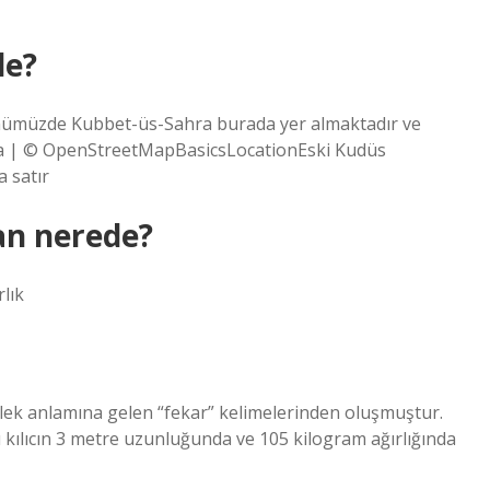
de?
nümüzde Kubbet-üs-Sahra burada yer almaktadır ve
ia | © OpenStreetMapBasicsLocationEski Kudüs
 satır
an nerede?
lık
bilek anlamına gelen “fekar” kelimelerinden oluşmuştur.
u kılıcın 3 metre uzunluğunda ve 105 kilogram ağırlığında