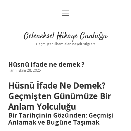
menüyü
Anasayfa
aç
Gizlilik Politikası
Geleneksel Hikaye Günlüğü
Yasal Uyarı
Geçmişten ilham alan neşeli bilgiler!
Hakkımızda
Hüsnü ifade ne demek ?
Tarih: Ekim 28, 2025
Hüsnü İfade Ne Demek?
Geçmişten Günümüze Bir
Anlam Yolculuğu
Bir Tarihçinin Gözünden: Geçmişi
Anlamak ve Bugüne Taşımak