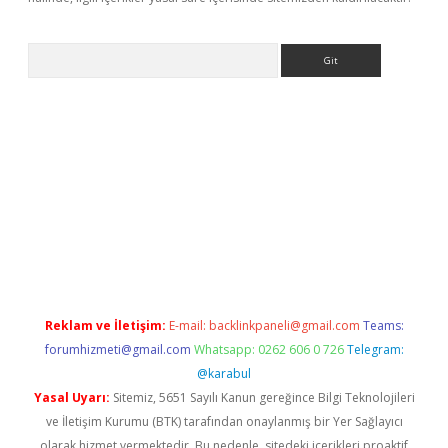
Arama
pbet giriş
Reklam ve İletişim:
E-mail:
backlinkpaneli@gmail.com
Teams:
forumhizmeti@gmail.com
Whatsapp: 0262 606 0 726
Telegram:
@karabul
Yasal Uyarı:
Sitemiz, 5651 Sayılı Kanun gereğince Bilgi Teknolojileri
ve İletişim Kurumu (BTK) tarafından onaylanmış bir Yer Sağlayıcı
olarak hizmet vermektedir. Bu nedenle, sitedeki içerikleri proaktif