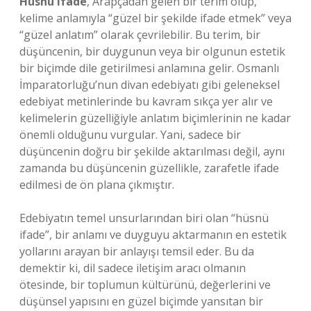
Hüsnü ifade
, Arapçadan gelen bir terim olup,
kelime anlamıyla “güzel bir şekilde ifade etmek” veya
“güzel anlatım” olarak çevrilebilir. Bu terim, bir
düşüncenin, bir duygunun veya bir olgunun estetik
bir biçimde dile getirilmesi anlamına gelir. Osmanlı
İmparatorluğu’nun divan edebiyatı gibi geleneksel
edebiyat metinlerinde bu kavram sıkça yer alır ve
kelimelerin güzelliğiyle anlatım biçimlerinin ne kadar
önemli olduğunu vurgular. Yani, sadece bir
düşüncenin doğru bir şekilde aktarılması değil, aynı
zamanda bu düşüncenin güzellikle, zarafetle ifade
edilmesi de ön plana çıkmıştır.
Edebiyatın temel unsurlarından biri olan “hüsnü
ifade”, bir anlamı ve duyguyu aktarmanın en estetik
yollarını arayan bir anlayışı temsil eder. Bu da
demektir ki, dil sadece iletişim aracı olmanın
ötesinde, bir toplumun kültürünü, değerlerini ve
düşünsel yapısını en güzel biçimde yansıtan bir