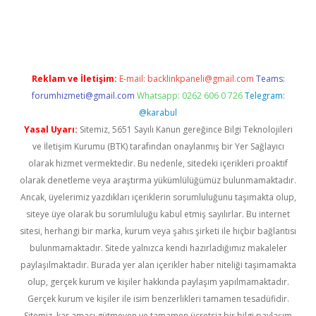
 giriş
Reklam ve İletişim:
E-mail:
backlinkpaneli@gmail.com
Teams:
forumhizmeti@gmail.com
Whatsapp: 0262 606 0 726
Telegram:
@karabul
Yasal Uyarı:
Sitemiz, 5651 Sayılı Kanun gereğince Bilgi Teknolojileri
ve İletişim Kurumu (BTK) tarafından onaylanmış bir Yer Sağlayıcı
olarak hizmet vermektedir. Bu nedenle, sitedeki içerikleri proaktif
olarak denetleme veya araştırma yükümlülüğümüz bulunmamaktadır.
Ancak, üyelerimiz yazdıkları içeriklerin sorumluluğunu taşımakta olup,
siteye üye olarak bu sorumluluğu kabul etmiş sayılırlar. Bu internet
sitesi, herhangi bir marka, kurum veya şahıs şirketi ile hiçbir bağlantısı
bulunmamaktadır. Sitede yalnızca kendi hazırladığımız makaleler
paylaşılmaktadır. Burada yer alan içerikler haber niteliği taşımamakta
olup, gerçek kurum ve kişiler hakkında paylaşım yapılmamaktadır.
Gerçek kurum ve kişiler ile isim benzerlikleri tamamen tesadüfidir.
Sitemiz, kar amacı gütmeyen ve tamamen ücretsiz bir bilgi paylaşım