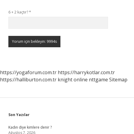
6 + 2 kaçtır?
*
https://yogaforum.com.tr
https://harrykotlar.com.tr
https://halliburton.com.tr
knight online
nttgame
Sitemap
Sidebar
Son Yazılar
Kadın diye kimlere denir ?
Ağustos 7, 2026