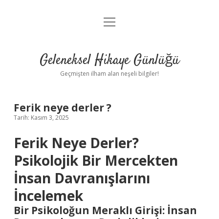
menüyü
Anasayfa
aç
Gizlilik Politikası
Geleneksel Hikaye Günlüğü
Yasal Uyarı
Geçmişten ilham alan neşeli bilgiler!
Hakkımızda
Ferik neye derler ?
Tarih: Kasım 3, 2025
Ferik Neye Derler?
Psikolojik Bir Mercekten
İnsan Davranışlarını
İncelemek
Bir Psikoloğun Meraklı Girişi: İnsan