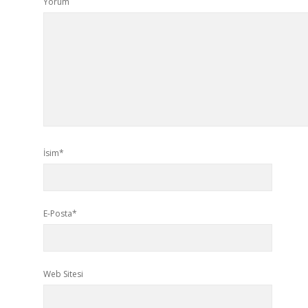
Yorum
İsim*
E-Posta*
Web Sitesi