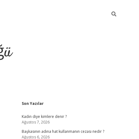
ğü
Sidebar
Son Yazılar
tulipbet g
Kadın diye kimlere denir ?
Ağustos 7, 2026
Başkasının adına hat kullanmanın cezası nedir ?
Ağustos 6, 2026