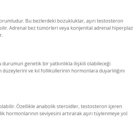
rumludur. Bu bezlerdeki bozukluklar, aşırı testosteron
ilir. Adrenal bez tümörleri veya konjenital adrenal hiperplaz
r.
durumun genetik bir yatkınlıkla ilişkili olabileceği
düzeylerini ve kıl folliküllerinin hormonlara duyarlılığını
labilir. Özellikle anabolik steroidler, testosteron içeren
lik hormonlarının seviyesini artırarak aşırı tüylenmeye yol