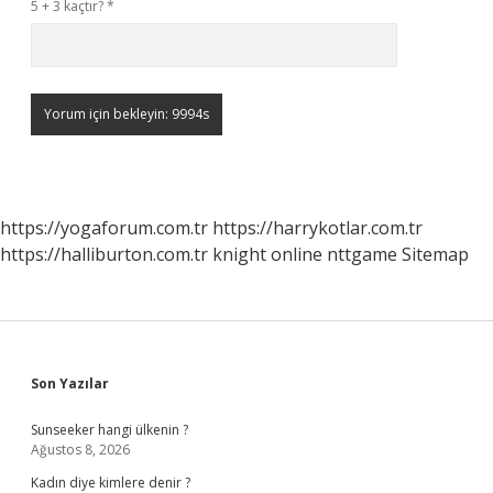
5 + 3 kaçtır?
*
https://yogaforum.com.tr
https://harrykotlar.com.tr
https://halliburton.com.tr
knight online
nttgame
Sitemap
Sidebar
Son Yazılar
Sunseeker hangi ülkenin ?
Ağustos 8, 2026
Kadın diye kimlere denir ?