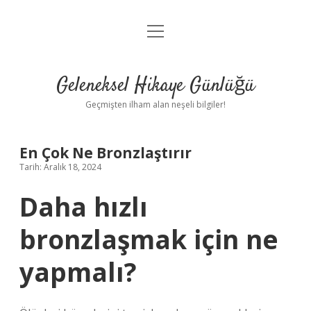
menüyü
Anasayfa
aç
Gizlilik Politikası
Geleneksel Hikaye Günlüğü
Yasal Uyarı
Geçmişten ilham alan neşeli bilgiler!
Hakkımızda
En Çok Ne Bronzlaştırır
Tarih: Aralık 18, 2024
Daha hızlı
bronzlaşmak için ne
yapmalı?