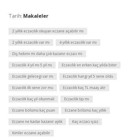
Tarih:
Makaleler
2 yıllık eczacılık okuyan eczane açabilir mi
2 yıllık eczacılık var mı
4 yıllık eczacılık var mı
Diş hekimi mi daha çok kazanır eczacı mı
Eczacılık 4 yıl mı 5 yıl mı
Eczacılık en erken kaç yılda biter
Eczacılık gelecegi var mı
Eczacılık hangi yıl 5 sene oldu
Eczacılık ilk sene zor mu
Eczacılık kaç TL maaş alır
Eczacılık kaç yıl okunmalı
Eczacılık tıp mı
Eczane bölümü kaç puan
Eczane bölümü kaç yıllık
Eczane ne kadar kazanır aylık
Kaç eczacı işsiz
Kimler eczane açabilir