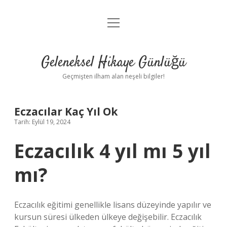
menüyü
Anasayfa
aç
Gizlilik Politikası
Geleneksel Hikaye Günlüğü
Yasal Uyarı
Geçmişten ilham alan neşeli bilgiler!
Hakkımızda
Eczacılar Kaç Yıl Ok
Tarih: Eylül 19, 2024
Eczacılık 4 yıl mı 5 yıl
mı?
Eczacılık eğitimi genellikle lisans düzeyinde yapılır ve
kursun süresi ülkeden ülkeye değişebilir. Eczacılık