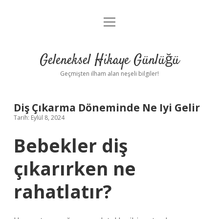
menüyü
Anasayfa
aç
Gizlilik Politikası
Geleneksel Hikaye Günlüğü
Yasal Uyarı
Geçmişten ilham alan neşeli bilgiler!
Hakkımızda
Diş Çıkarma Döneminde Ne Iyi Gelir
Tarih: Eylül 8, 2024
Bebekler diş
çıkarırken ne
rahatlatır?