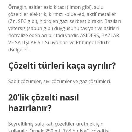
Örneğin, asitler asidik tadı (limon gibi), sulu
çözeltiler elektrik, kırmızı -blue -ed, aktif metaller
(Zn, SEC gibi), hidrojen gazı serbest bırakır. Bazıları
yetersiz (sabun gibi) duygusunu taşıyan ve asitleri
nötralize eden acı bir tadı vardır. ASIDERS, BAZLAR
VE SATIŞLAR 5.1 Su iyonları ve Phbingol.edu.tr
›Belgeler.
Çözelti türleri kaça ayrılır?
Sabit çözümler, sıvı çözümler ve gaz çözümleri.
20’lik çözelti nasıl
hazırlanır?
Seyreltilmiş sulu katı çözeltiler üretmek için
kullanılır. Örnek: 250 mL (f/v) bir NaCl çözeltisi