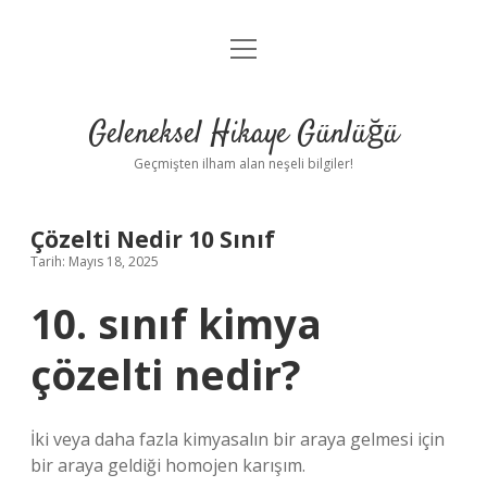
menüyü
Anasayfa
aç
Gizlilik Politikası
Geleneksel Hikaye Günlüğü
Yasal Uyarı
Geçmişten ilham alan neşeli bilgiler!
Hakkımızda
Çözelti Nedir 10 Sınıf
Tarih: Mayıs 18, 2025
10. sınıf kimya
çözelti nedir?
İki veya daha fazla kimyasalın bir araya gelmesi için
bir araya geldiği homojen karışım.