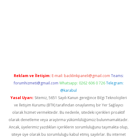
t giriş
Reklam ve İletişim:
E-mail:
backlinkpaneli@gmail.com
Teams:
forumhizmeti@gmail.com
Whatsapp: 0262 606 0 726
Telegram:
@karabul
Yasal Uyarı:
Sitemiz, 5651 Sayılı Kanun gereğince Bilgi Teknolojileri
ve İletişim Kurumu (BTK) tarafından onaylanmış bir Yer Sağlayıcı
olarak hizmet vermektedir. Bu nedenle, sitedeki içerikleri proaktif
olarak denetleme veya araştırma yükümlülüğümüz bulunmamaktadır.
Ancak, üyelerimiz yazdıkları içeriklerin sorumluluğunu taşımakta olup,
siteye üye olarak bu sorumluluğu kabul etmiş sayılırlar. Bu internet