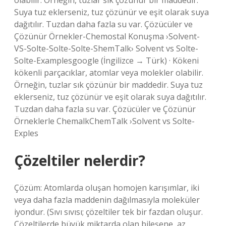
olabilir. Örneğin, tuzlar sık ​​çözünür bir maddedir.
Suya tuz eklerseniz, tuz çözünür ve eşit olarak suya
dağıtılır. Tuzdan daha fazla su var. Çözücüler ve
Çözünür Örnekler-Chemostal Konuşma ›Solvent-
VS-Solte-Solte-Solte-ShemTalk› Solvent vs Solte-
Solte-Examplesgoogle (İngilizce → Türk) · Kökeni
kökenli parçacıklar, atomlar veya molekler olabilir.
Örneğin, tuzlar sık ​​çözünür bir maddedir. Suya tuz
eklerseniz, tuz çözünür ve eşit olarak suya dağıtılır.
Tuzdan daha fazla su var. Çözücüler ve Çözünür
Örneklerle ChemalkChemTalk ›Solvent vs Solte-
Exples
Çözeltiler nelerdir?
Çözüm: Atomlarda oluşan homojen karışımlar, iki
veya daha fazla maddenin dağılmasıyla moleküler
iyondur. (Sıvı sıvısı; çözeltiler tek bir fazdan oluşur.
Çözeltilerde büyük miktarda olan bileşene, az