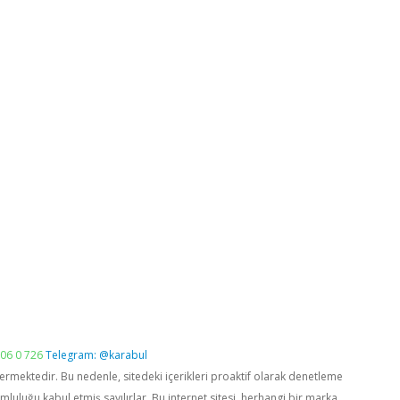
06 0 726
Telegram: @karabul
vermektedir. Bu nedenle, sitedeki içerikleri proaktif olarak denetleme
luğu kabul etmiş sayılırlar. Bu internet sitesi, herhangi bir marka,