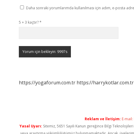
Daha sonraki yorumlarımda kullanılması için adım, e-posta adres
5 + 3 kaçtır?
*
https://yogaforum.com.tr
https://harrykotlar.com.tr
Reklam ve İletişim:
E-mail:
Yasal Uyarı:
Sitemiz, 5651 Sayılı Kanun gereğince Bilgi Teknolojiler
veya araştırma yükümlülüğümüz bulunmamaktadır. Ancak, üyelerimiz ya