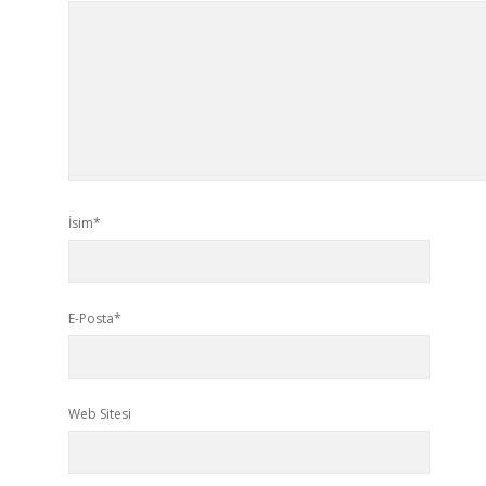
İsim*
E-Posta*
Web Sitesi