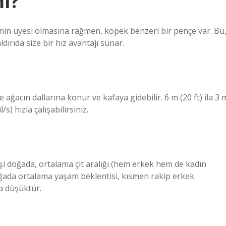
mı?
inin üyesi olmasına rağmen, köpek benzeri bir pençe var. Bu
dırıda size bir hız avantajı sunar.
ağacın dallarına konur ve kafaya gidebilir. 6 m (20 ft) ila 3 
s) hızla çalışabilirsiniz.
hşi doğada, ortalama çit aralığı (hem erkek hem de kadın
i doğada ortalama yaşam beklentisi, kısmen rakip erkek
ha düşüktür.