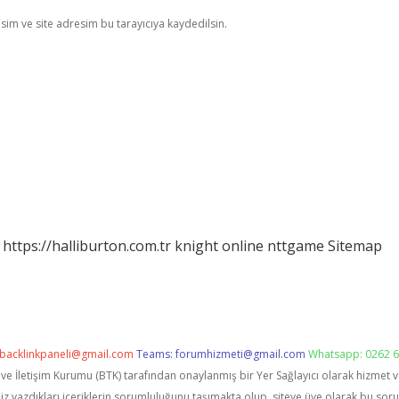
im ve site adresim bu tarayıcıya kaydedilsin.
https://halliburton.com.tr
knight online
nttgame
Sitemap
backlinkpaneli@gmail.com
Teams:
forumhizmeti@gmail.com
Whatsapp: 0262 6
i ve İletişim Kurumu (BTK) tarafından onaylanmış bir Yer Sağlayıcı olarak hizmet 
zdıkları içeriklerin sorumluluğunu taşımakta olup, siteye üye olarak bu sorumlu