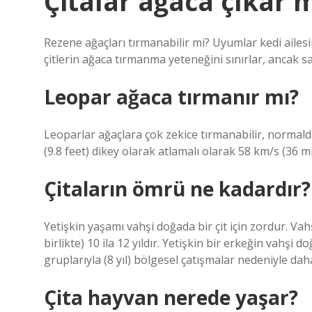
Çitalar ağaca çıkar 
Rezene ağaçları tırmanabilir mi? Uyumlar kedi ailes
çitlerin ağaca tırmanma yeteneğini sınırlar, ancak sal
Leopar ağaca tırmanır mı?
Leoparlar ağaçlara çok zekice tırmanabilir, normalde 
(9.8 feet) dikey olarak atlamalı olarak 58 km/s (36 mil/
Çitaların ömrü ne kadardır?
Yetişkin yaşamı vahşi doğada bir çit için zordur. Va
birlikte) 10 ila 12 yıldır. Yetişkin bir erkeğin vahş
gruplarıyla (8 yıl) bölgesel çatışmalar nedeniyle da
Çita hayvan nerede yaşar?