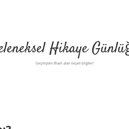
eleneksel Hikaye Günlü
Geçmişten ilham alan neşeli bilgiler!