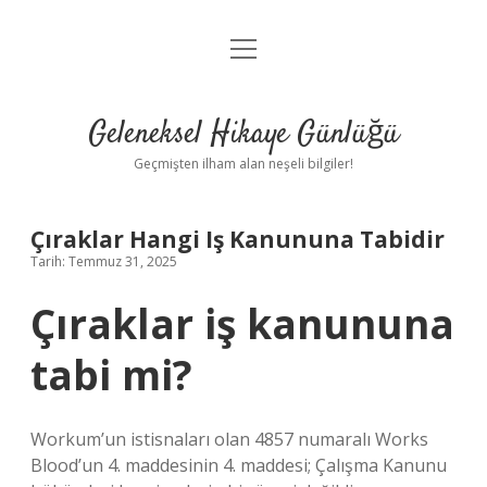
menüyü
Anasayfa
aç
Gizlilik Politikası
Geleneksel Hikaye Günlüğü
Yasal Uyarı
Geçmişten ilham alan neşeli bilgiler!
Hakkımızda
Çıraklar Hangi Iş Kanununa Tabidir
Tarih: Temmuz 31, 2025
Çıraklar iş kanununa
tabi mi?
Workum’un istisnaları olan 4857 numaralı Works
Blood’un 4. maddesinin 4. maddesi; Çalışma Kanunu