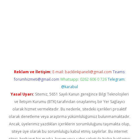
bet giriş
Reklam ve İletişim:
E-mail:
backlinkpaneli@gmail.com
Teams:
forumhizmeti@gmail.com
Whatsapp: 0262 606 0 726
Telegram:
@karabul
Yasal Uyarı:
Sitemiz, 5651 Sayılı Kanun gereğince Bilgi Teknolojileri
ve İletişim Kurumu (BTK) tarafından onaylanmış bir Yer Sağlayıcı
olarak hizmet vermektedir. Bu nedenle, sitedeki içerikleri proaktif
olarak denetleme veya araştırma yükümlülüğümüz bulunmamaktadır.
Ancak, üyelerimiz yazdıkları içeriklerin sorumluluğunu taşımakta olup,
siteye üye olarak bu sorumluluğu kabul etmiş sayılırlar. Bu internet
sitesi, herhangi bir marka, kurum veya şahıs şirketi ile hiçbir bağlantısı