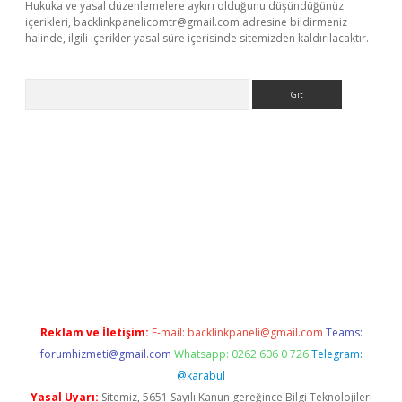
Hukuka ve yasal düzenlemelere aykırı olduğunu düşündüğünüz
içerikleri,
backlinkpanelicomtr@gmail.com
adresine bildirmeniz
halinde, ilgili içerikler yasal süre içerisinde sitemizden kaldırılacaktır.
Arama
giriş
Reklam ve İletişim:
E-mail:
backlinkpaneli@gmail.com
Teams:
forumhizmeti@gmail.com
Whatsapp: 0262 606 0 726
Telegram:
@karabul
Yasal Uyarı:
Sitemiz, 5651 Sayılı Kanun gereğince Bilgi Teknolojileri