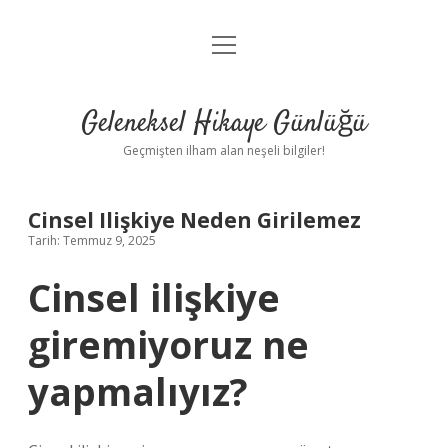
menüyü
Anasayfa
aç
Gizlilik Politikası
Geleneksel Hikaye Günlüğü
Yasal Uyarı
Geçmişten ilham alan neşeli bilgiler!
Hakkımızda
Cinsel Ilişkiye Neden Girilemez
Tarih: Temmuz 9, 2025
Cinsel ilişkiye
giremiyoruz ne
yapmalıyız?