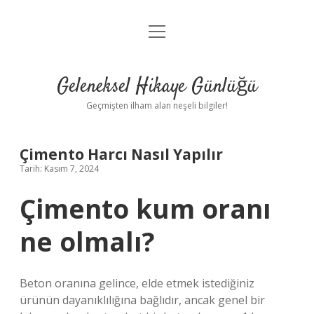
menüyü
Anasayfa
aç
Gizlilik Politikası
Geleneksel Hikaye Günlüğü
Yasal Uyarı
Geçmişten ilham alan neşeli bilgiler!
Hakkımızda
Çimento Harcı Nasıl Yapılır
Tarih: Kasım 7, 2024
Çimento kum oranı
ne olmalı?
Beton oranına gelince, elde etmek istediğiniz
ürünün dayanıklılığına bağlıdır, ancak genel bir