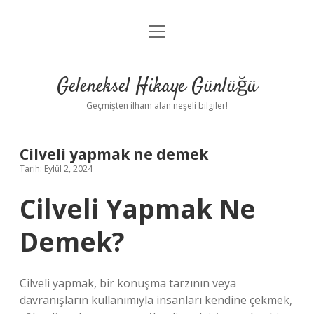
menüyü
Anasayfa
aç
Gizlilik Politikası
Geleneksel Hikaye Günlüğü
Yasal Uyarı
Geçmişten ilham alan neşeli bilgiler!
Hakkımızda
Cilveli yapmak ne demek
Tarih: Eylül 2, 2024
Cilveli Yapmak Ne
Demek?
Cilveli yapmak, bir konuşma tarzının veya
davranışların kullanımıyla insanları kendine çekmek,