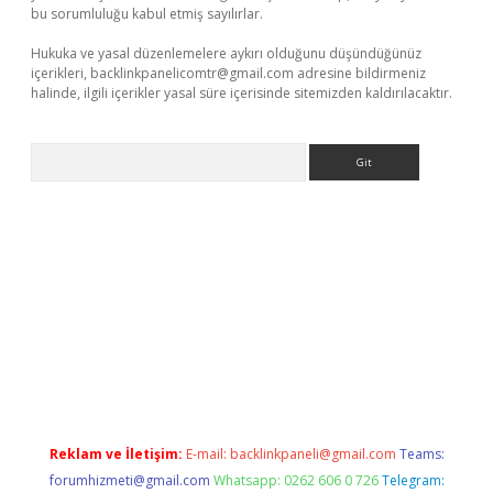
bu sorumluluğu kabul etmiş sayılırlar.
Hukuka ve yasal düzenlemelere aykırı olduğunu düşündüğünüz
içerikleri,
backlinkpanelicomtr@gmail.com
adresine bildirmeniz
halinde, ilgili içerikler yasal süre içerisinde sitemizden kaldırılacaktır.
Arama
ulipbet giriş
Reklam ve İletişim:
E-mail:
backlinkpaneli@gmail.com
Teams:
forumhizmeti@gmail.com
Whatsapp: 0262 606 0 726
Telegram: