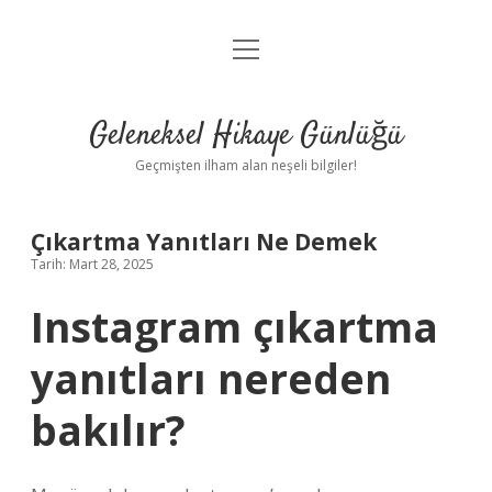
menüyü
Anasayfa
aç
Gizlilik Politikası
Geleneksel Hikaye Günlüğü
Yasal Uyarı
Geçmişten ilham alan neşeli bilgiler!
Hakkımızda
Çıkartma Yanıtları Ne Demek
Tarih: Mart 28, 2025
Instagram çıkartma
yanıtları nereden
bakılır?