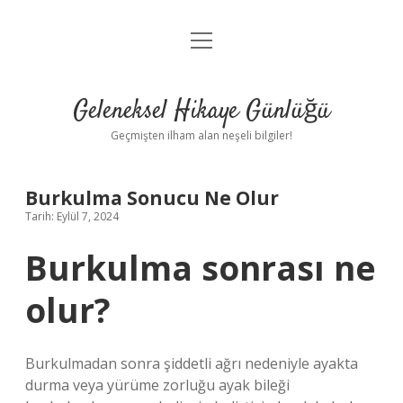
menüyü
Anasayfa
aç
Gizlilik Politikası
Geleneksel Hikaye Günlüğü
Yasal Uyarı
Geçmişten ilham alan neşeli bilgiler!
Hakkımızda
Burkulma Sonucu Ne Olur
Tarih: Eylül 7, 2024
Burkulma sonrası ne
olur?
Burkulmadan sonra şiddetli ağrı nedeniyle ayakta
durma veya yürüme zorluğu ayak bileği