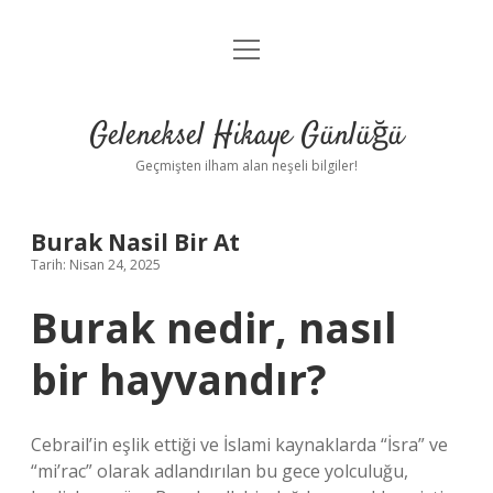
menüyü
Anasayfa
aç
Gizlilik Politikası
Geleneksel Hikaye Günlüğü
Yasal Uyarı
Geçmişten ilham alan neşeli bilgiler!
Hakkımızda
Burak Nasil Bir At
Tarih: Nisan 24, 2025
Burak nedir, nasıl
bir hayvandır?
Cebrail’in eşlik ettiği ve İslami kaynaklarda “İsra” ve
“mi’rac” olarak adlandırılan bu gece yolculuğu,