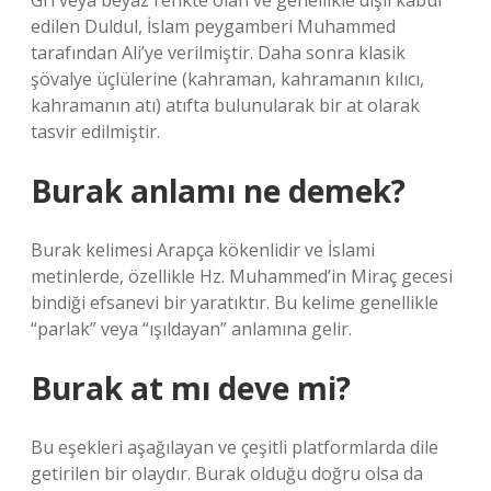
Gri veya beyaz renkte olan ve genellikle dişil kabul
edilen Duldul, İslam peygamberi Muhammed
tarafından Ali’ye verilmiştir. Daha sonra klasik
şövalye üçlülerine (kahraman, kahramanın kılıcı,
kahramanın atı) atıfta bulunularak bir at olarak
tasvir edilmiştir.
Burak anlamı ne demek?
Burak kelimesi Arapça kökenlidir ve İslami
metinlerde, özellikle Hz. Muhammed’in Miraç gecesi
bindiği efsanevi bir yaratıktır. Bu kelime genellikle
“parlak” veya “ışıldayan” anlamına gelir.
Burak at mı deve mi?
Bu eşekleri aşağılayan ve çeşitli platformlarda dile
getirilen bir olaydır. Burak olduğu doğru olsa da