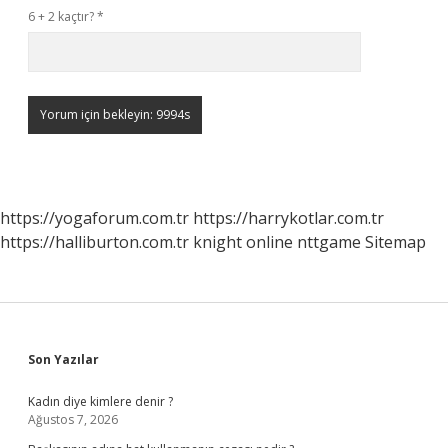
6 + 2 kaçtır?
*
https://yogaforum.com.tr
https://harrykotlar.com.tr
https://halliburton.com.tr
knight online
nttgame
Sitemap
Sidebar
Son Yazılar
Kadın diye kimlere denir ?
Ağustos 7, 2026