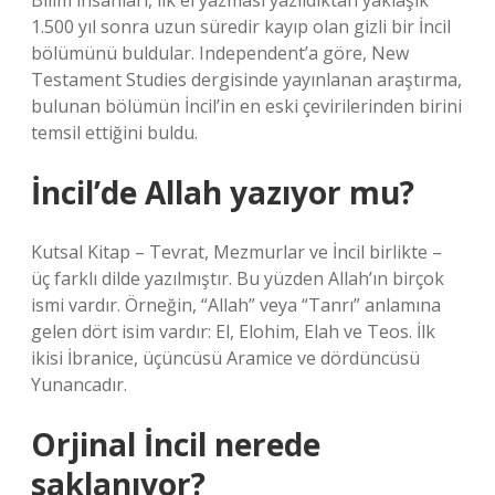
Bilim insanları, ilk el yazması yazıldıktan yaklaşık
1.500 yıl sonra uzun süredir kayıp olan gizli bir İncil
bölümünü buldular. Independent’a göre, New
Testament Studies dergisinde yayınlanan araştırma,
bulunan bölümün İncil’in en eski çevirilerinden birini
temsil ettiğini buldu.
İncil’de Allah yazıyor mu?
Kutsal Kitap – Tevrat, Mezmurlar ve İncil birlikte –
üç farklı dilde yazılmıştır. Bu yüzden Allah’ın birçok
ismi vardır. Örneğin, “Allah” veya “Tanrı” anlamına
gelen dört isim vardır: El, Elohim, Elah ve Teos. İlk
ikisi İbranice, üçüncüsü Aramice ve dördüncüsü
Yunancadır.
Orjinal İncil nerede
saklanıyor?