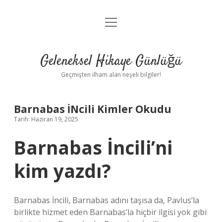
menüyü
Anasayfa
aç
Gizlilik Politikası
Geleneksel Hikaye Günlüğü
Yasal Uyarı
Geçmişten ilham alan neşeli bilgiler!
Hakkımızda
Barnabas İNcili Kimler Okudu
Tarih: Haziran 19, 2025
Barnabas İncili’ni
kim yazdı?
Barnabas İncili, Barnabas adını taşısa da, Pavlus’la
birlikte hizmet eden Barnabas’la hiçbir ilgisi yok gibi