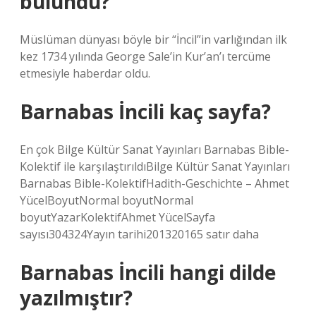
bulundu?
Müslüman dünyası böyle bir “İncil”in varlığından ilk
kez 1734 yılında George Sale’in Kur’an’ı tercüme
etmesiyle haberdar oldu.
Barnabas İncili kaç sayfa?
En çok Bilge Kültür Sanat Yayınları Barnabas Bible-
Kolektif ile karşılaştırıldıBilge Kültür Sanat Yayınları
Barnabas Bible-KolektifHadith-Geschichte – Ahmet
YücelBoyutNormal boyutNormal
boyutYazarKolektifAhmet YücelSayfa
sayısı304324Yayın tarihi201320165 satır daha
Barnabas İncili hangi dilde
yazılmıştır?