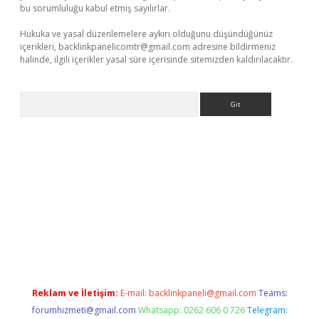
bu sorumluluğu kabul etmiş sayılırlar.
Hukuka ve yasal düzenlemelere aykırı olduğunu düşündüğünüz
içerikleri,
backlinkpanelicomtr@gmail.com
adresine bildirmeniz
halinde, ilgili içerikler yasal süre içerisinde sitemizden kaldırılacaktır.
Arama
 giriş
Reklam ve İletişim:
E-mail:
backlinkpaneli@gmail.com
Teams:
forumhizmeti@gmail.com
Whatsapp: 0262 606 0 726
Telegram: