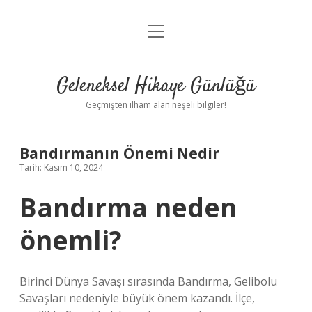
menüyü
Anasayfa
aç
Gizlilik Politikası
Geleneksel Hikaye Günlüğü
Yasal Uyarı
Geçmişten ilham alan neşeli bilgiler!
Hakkımızda
Bandırmanın Önemi Nedir
Tarih: Kasım 10, 2024
Bandırma neden
önemli?
Birinci Dünya Savaşı sırasında Bandırma, Gelibolu
Savaşları nedeniyle büyük önem kazandı. İlçe,