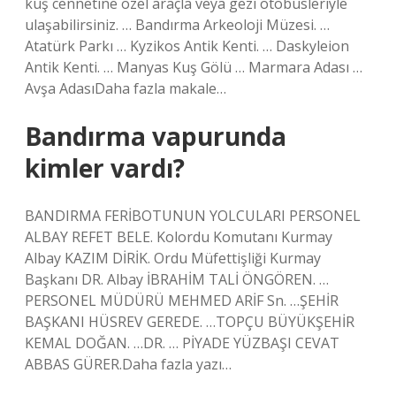
kuş cennetine özel araçla veya gezi otobüsleriyle
ulaşabilirsiniz. … Bandırma Arkeoloji Müzesi. …
Atatürk Parkı … Kyzikos Antik Kenti. … Daskyleion
Antik Kenti. … Manyas Kuş Gölü … Marmara Adası …
Avşa AdasıDaha fazla makale…
Bandırma vapurunda
kimler vardı?
BANDIRMA FERİBOTUNUN YOLCULARI PERSONEL
ALBAY REFET BELE. Kolordu Komutanı Kurmay
Albay KAZIM DİRİK. Ordu Müfettişliği Kurmay
Başkanı DR. Albay İBRAHİM TALİ ÖNGÖREN. …
PERSONEL MÜDÜRÜ MEHMED ARİF Sn. …ŞEHİR
BAŞKANI HÜSREV GEREDE. …TOPÇU BÜYÜKŞEHİR
KEMAL DOĞAN. …DR. … PİYADE YÜZBAŞI CEVAT
ABBAS GÜRER.Daha fazla yazı…