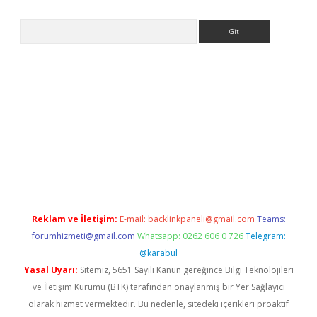
Arama
iriş
Reklam ve İletişim:
E-mail:
backlinkpaneli@gmail.com
Teams:
forumhizmeti@gmail.com
Whatsapp: 0262 606 0 726
Telegram:
@karabul
Yasal Uyarı:
Sitemiz, 5651 Sayılı Kanun gereğince Bilgi Teknolojileri
ve İletişim Kurumu (BTK) tarafından onaylanmış bir Yer Sağlayıcı
olarak hizmet vermektedir. Bu nedenle, sitedeki içerikleri proaktif