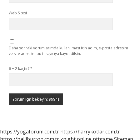
Web Sitesi
Daha sonraki yorumlarımda kullanılması için adım, e-posta adresim
ve site adresim bu tarayıcıya kaydedilsin.
6 + 2 kaçtır?
*
https://yogaforum.com.tr
https://harrykotlar.com.tr
https://halliburton.com.tr
knight online
nttgame
Sitemap