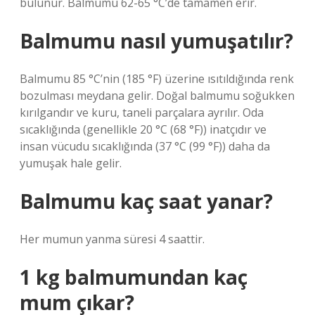
bulunur. Balmumu 62-65 °C’de tamamen erir.
Balmumu nasıl yumuşatılır?
Balmumu 85 °C’nin (185 °F) üzerine ısıtıldığında renk
bozulması meydana gelir. Doğal balmumu soğukken
kırılgandır ve kuru, taneli parçalara ayrılır. Oda
sıcaklığında (genellikle 20 °C (68 °F)) inatçıdır ve
insan vücudu sıcaklığında (37 °C (99 °F)) daha da
yumuşak hale gelir.
Balmumu kaç saat yanar?
Her mumun yanma süresi 4 saattir.
1 kg balmumundan kaç
mum çıkar?