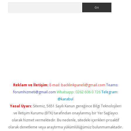
Arama
 giriş
Reklam ve İletişim:
E-mail:
backlinkpaneli@gmail.com
Teams:
forumhizmeti@gmail.com
Whatsapp: 0262 606 0 726
Telegram:
@karabul
Yasal Uyarı:
Sitemiz, 5651 Sayılı Kanun gereğince Bilgi Teknolojileri
ve İletişim Kurumu (BTK) tarafından onaylanmış bir Yer Sağlayıcı
olarak hizmet vermektedir. Bu nedenle, sitedeki içerikleri proaktif
olarak denetleme veya araştırma yükümlülüğümüz bulunmamaktadır.