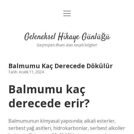
menüyü
Anasayfa
aç
Gizlilik Politikası
Geleneksel Hikaye Günlüğü
Yasal Uyarı
Geçmişten ilham alan neşeli bilgiler!
Hakkımızda
Balmumu Kaç Derecede Dökülür
Tarih: Aralık 11, 2024
Balmumu kaç
derecede erir?
Balmumunun kimyasal yapısında; alkali esterler,
serbest yağ asitleri, hidrokarbonlar, serbest alkoller