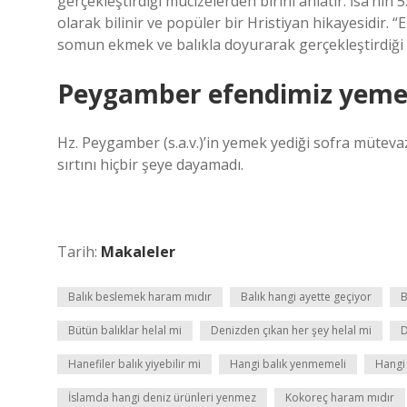
gerçekleştirdiği mucizelerden birini anlatır. İsa’nın
olarak bilinir ve popüler bir Hristiyan hikayesidir. “
somun ekmek ve balıkla doyurarak gerçekleştirdiği m
Peygamber efendimiz yemek
Hz. Peygamber (s.a.v.)’in yemek yediği sofra müteva
sırtını hiçbir şeye dayamadı.
Tarih:
Makaleler
Balık beslemek haram mıdır
Balık hangi ayette geçiyor
B
Bütün balıklar helal mi
Denizden çıkan her şey helal mi
D
Hanefiler balık yiyebilir mi
Hangi balık yenmemeli
Hangi
İslamda hangi deniz ürünleri yenmez
Kokoreç haram mıdır