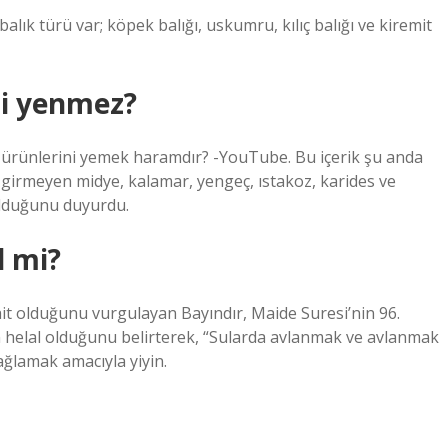
lık türü var; köpek balığı, uskumru, kılıç balığı ve kiremit
ri yenmez?
z ürünlerini yemek haramdır? -YouTube. Bu içerik şu anda
na girmeyen midye, kalamar, yengeç, ıstakoz, karides ve
olduğunu duyurdu.
l mi?
 ait olduğunu vurgulayan Bayındır, Maide Suresi’nin 96.
in helal olduğunu belirterek, “Sularda avlanmak ve avlanmak
sağlamak amacıyla yiyin.