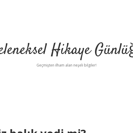
eleneksel Hikaye Günlü
Geçmişten ilham alan neşeli bilgiler!