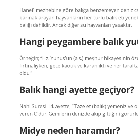
Hanefi mezhebine göre balığa benzemeyen deniz can
barınak arayan hayvanların her türlü balık eti yenebil
balığı dahildir. Ancak diğer su hayvanları yasaktır.
Hangi peygambere balık yu
Örneğin; “Hz. Yunus’un (a.s.) meşhur hikayesinin öze
fırtınalıyken, gece kaotik ve karanlıktı ve her tar
oldu.”
Balık hangi ayette geçiyor?
Nahl Suresi 14. ayette; “Taze et (balık) yemeniz ve o
veren O’dur. Gemilerin denizde akıp gittiğini görürle
Midye neden haramdır?