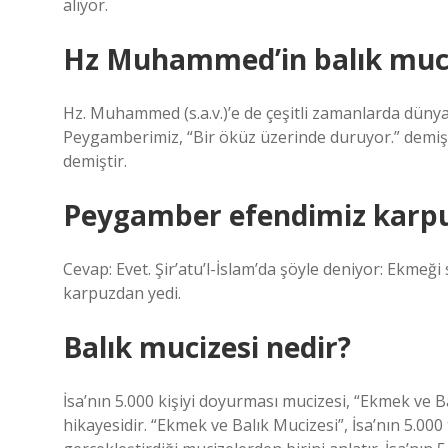
alıyor.
Hz Muhammed’in balık muci
Hz. Muhammed (s.a.v.)’e de çeşitli zamanlarda dün
Peygamberimiz, “Bir öküz üzerinde duruyor.” demiş, 
demiştir.
Peygamber efendimiz karpu
Cevap: Evet. Şir’atu’l-İslam’da şöyle deniyor: Ekmeği
karpuzdan yedi.
Balık mucizesi nedir?
İsa’nın 5.000 kişiyi doyurması mucizesi, “Ekmek ve Ba
hikayesidir. “Ekmek ve Balık Mucizesi”, İsa’nın 5.00