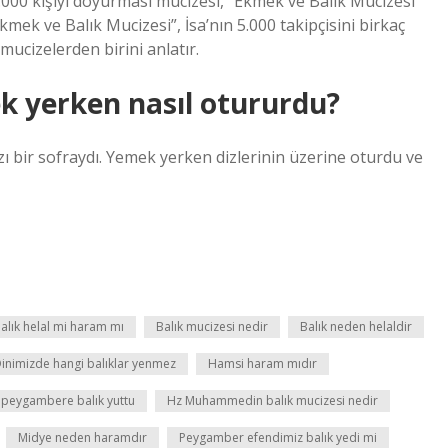
 5.000 kişiyi doyurması mucizesi, “Ekmek ve Balık Mucizesi”
Ekmek ve Balık Mucizesi”, İsa’nın 5.000 takipçisini birkaç
ucizelerden birini anlatır.
 yerken nasıl otururdu?
zı bir sofraydı. Yemek yerken dizlerinin üzerine oturdu ve
alık helal mi haram mı
Balık mucizesi nedir
Balık neden helaldir
inimizde hangi balıklar yenmez
Hamsi haram mıdır
 peygambere balık yuttu
Hz Muhammedin balık mucizesi nedir
Midye neden haramdır
Peygamber efendimiz balık yedi mi