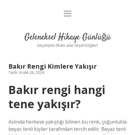
menüyü
Anasayfa
aç
Gizlilik Politikası
Geleneksel Hikaye Günlüğü
Yasal Uyarı
Geçmişten ilham alan neşeli bilgiler!
Hakkımızda
Bakır Rengi Kimlere Yakışır
Tarih: Aralık 26, 2024
Bakır rengi hangi
tene yakışır?
Aslında herkese yakıştığı bilinen bu renk, çoğunlukla
beyaz tenli kişiler tarafından tercih edilir. Beyaz tenli