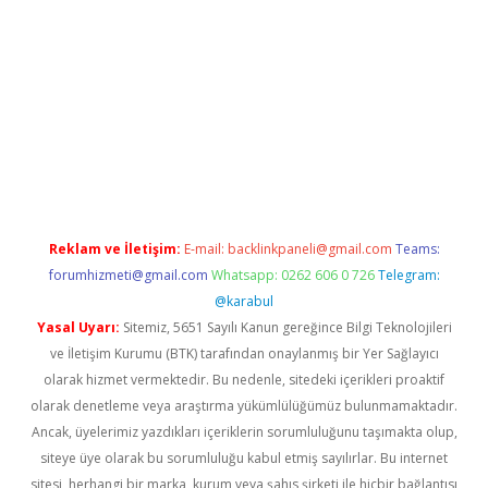
giriş
Reklam ve İletişim:
E-mail:
backlinkpaneli@gmail.com
Teams:
forumhizmeti@gmail.com
Whatsapp: 0262 606 0 726
Telegram:
@karabul
Yasal Uyarı:
Sitemiz, 5651 Sayılı Kanun gereğince Bilgi Teknolojileri
ve İletişim Kurumu (BTK) tarafından onaylanmış bir Yer Sağlayıcı
olarak hizmet vermektedir. Bu nedenle, sitedeki içerikleri proaktif
olarak denetleme veya araştırma yükümlülüğümüz bulunmamaktadır.
Ancak, üyelerimiz yazdıkları içeriklerin sorumluluğunu taşımakta olup,
siteye üye olarak bu sorumluluğu kabul etmiş sayılırlar. Bu internet
sitesi, herhangi bir marka, kurum veya şahıs şirketi ile hiçbir bağlantısı