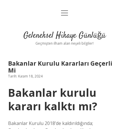
menüyü
Anasayfa
aç
Gizlilik Politikası
Geleneksel Hikaye Günlüğü
Yasal Uyarı
Geçmişten ilham alan neşeli bilgiler!
Hakkımızda
Bakanlar Kurulu Kararları Geçerli
Mi
Tarih: Kasım 18, 2024
Bakanlar kurulu
kararı kalktı mı?
Bakanlar Kurulu 2018’de kaldırıldığında;