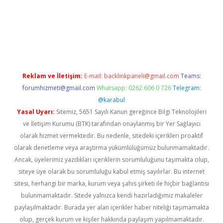
iş
Reklam ve İletişim:
E-mail:
backlinkpaneli@gmail.com
Teams:
forumhizmeti@gmail.com
Whatsapp: 0262 606 0 726
Telegram:
@karabul
Yasal Uyarı:
Sitemiz, 5651 Sayılı Kanun gereğince Bilgi Teknolojileri
ve İletişim Kurumu (BTK) tarafından onaylanmış bir Yer Sağlayıcı
olarak hizmet vermektedir. Bu nedenle, sitedeki içerikleri proaktif
olarak denetleme veya araştırma yükümlülüğümüz bulunmamaktadır.
Ancak, üyelerimiz yazdıkları içeriklerin sorumluluğunu taşımakta olup,
siteye üye olarak bu sorumluluğu kabul etmiş sayılırlar. Bu internet
sitesi, herhangi bir marka, kurum veya şahıs şirketi ile hiçbir bağlantısı
bulunmamaktadır. Sitede yalnızca kendi hazırladığımız makaleler
paylaşılmaktadır. Burada yer alan içerikler haber niteliği taşımamakta
olup, gerçek kurum ve kişiler hakkında paylaşım yapılmamaktadır.