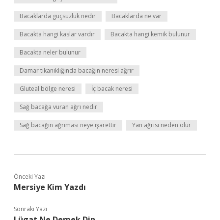
Bacaklarda güçsüzlük nedir
Bacaklarda ne var
Bacakta hangi kaslar vardır
Bacakta hangi kemik bulunur
Bacakta neler bulunur
Damar tıkanıklığında bacağın neresi ağrır
Gluteal bölge neresi
İç bacak neresi
Sağ bacağa vuran ağrı nedir
Sağ bacağın ağrıması neye işarettir
Yan ağrısı neden olur
Önceki Yazı
Mersiye Kim Yazdı
Sonraki Yazı
Lügat Ne Demek Din