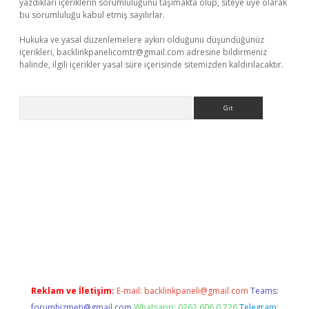
yazdıkları içeriklerin sorumluluğunu taşımakta olup, siteye üye olarak
bu sorumluluğu kabul etmiş sayılırlar.
Hukuka ve yasal düzenlemelere aykırı olduğunu düşündüğünüz
içerikleri,
backlinkpanelicomtr@gmail.com
adresine bildirmeniz
halinde, ilgili içerikler yasal süre içerisinde sitemizden kaldırılacaktır.
Arama
iş
Reklam ve İletişim:
E-mail:
backlinkpaneli@gmail.com
Teams:
forumhizmeti@gmail.com
Whatsapp: 0262 606 0 726
Telegram: