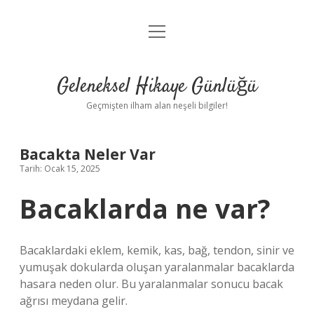
menüyü
Anasayfa
aç
Gizlilik Politikası
Geleneksel Hikaye Günlüğü
Yasal Uyarı
Geçmişten ilham alan neşeli bilgiler!
Hakkımızda
Bacakta Neler Var
Tarih: Ocak 15, 2025
Bacaklarda ne var?
Bacaklardaki eklem, kemik, kas, bağ, tendon, sinir ve
yumuşak dokularda oluşan yaralanmalar bacaklarda
hasara neden olur. Bu yaralanmalar sonucu bacak
ağrısı meydana gelir.