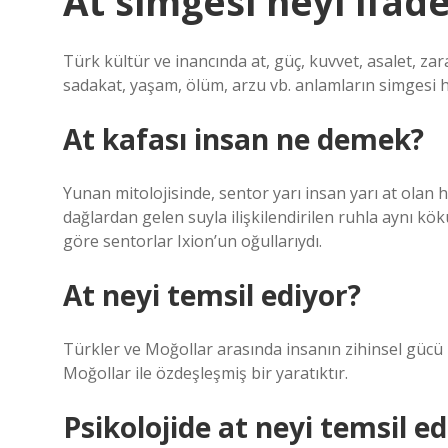
At simgesi neyi ifad
Türk kültür ve inancında at, güç, kuvvet, asalet, zar
sadakat, yaşam, ölüm, arzu vb. anlamların simgesi hal
At kafası insan ne demek?
Yunan mitolojisinde, sentor yarı insan yarı at olan h
dağlardan gelen suyla ilişkilendirilen ruhla aynı kö
göre sentorlar Ixion’un oğullarıydı.
At neyi temsil ediyor?
Türkler ve Moğollar arasında insanın zihinsel gücü bi
Moğollar ile özdeşleşmiş bir yaratıktır.
Psikolojide at neyi temsil e