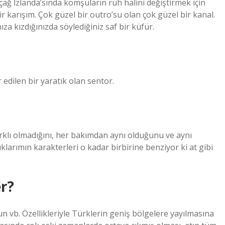
açağ İzlanda’sında komşuların ruh halini değiştirmek için
bir karışım. Çok güzel bir outro’su olan çok güzel bir kanal.
ıza kızdığınızda söylediğiniz saf bir küfür.
r edilen bir yaratık olan sentor.
farklı olmadığını, her bakımdan aynı olduğunu ve aynı
larımın karakterleri o kadar birbirine benziyor ki at gibi
er?
gun vb. Özellikleriyle Türklerin geniş bölgelere yayılmasına