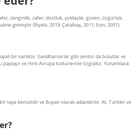
e eder?
afet, zenginlik, zafer, dostluk, yoldaşlık, güven, özgürlük,
ine gelmiştir (Bıyıklı, 2019; Çatalbaş, 2011; Esin, 2001).
ayali bir varlıktır. Gandharvarlar gibi sentor da bulutlar ve
kü paylaşır ve Hint-Avrupa kültürlerine özgüdür. Yunanlılara
r taya benzetilir ve Buyan olarak adlandırılır. At, Türkler v
der?