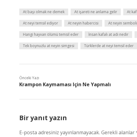
At başı olmak ne demek
At işareti ne anlama gelir
At ka
At neyi temsil ediyor
At neyin habercisi
At neyin sembol
Hangi hayvan ölümü temsil eder
İnsan kafalı at adı nedir
Tek boynuzlu at neyin simgesi
Türklerde at neyi temsil eder
Önceki Yazı
Krampon Kaymaması Için Ne Yapmalı
Bir yanıt yazın
E-posta adresiniz yayınlanmayacak.
Gerekli alanlar