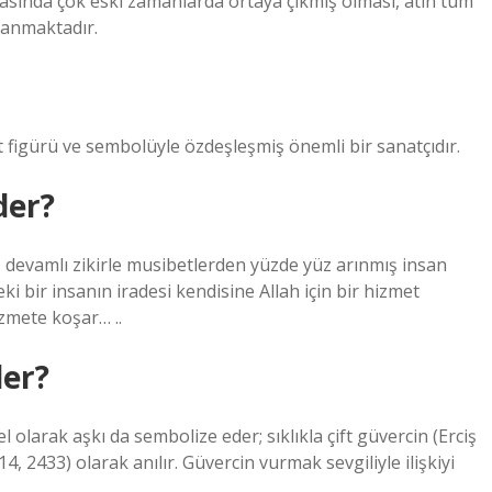
sında çok eski zamanlarda ortaya çıkmış olması, atın tüm
lanmaktadır.
figürü ve sembolüyle özdeşleşmiş önemli bir sanatçıdır.
der?
 devamlı zikirle musibetlerden yüzde yüz arınmış insan
i bir insanın iradesi kendisine Allah için bir hizmet
izmete koşar… ..
der?
olarak aşkı da sembolize eder; sıklıkla çift güvercin (Erciş
 2433) olarak anılır. Güvercin vurmak sevgiliyle ilişkiyi