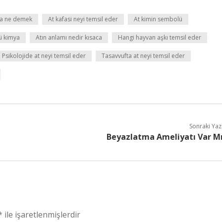
fa ne demek
At kafasi neyi temsil eder
At kimin sembolü
ü kimya
Atın anlamı nedir kısaca
Hangi hayvan aşkı temsil eder
Psikolojide at neyi temsil eder
Tasavvufta at neyi temsil eder
Sonraki Yaz
Beyazlatma Ameliyatı Var M
*
ile işaretlenmişlerdir