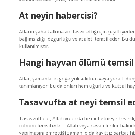
At neyin habercisi?
Atların şaha kalkmasını tasvir ettiği için çeşitli yerl
bağımsızlığı, özgürlüğü ve asaleti temsil eder. Bu
kullanılmıştır.
Hangi hayvan ölümü temsil
Atlar, şamanların göğe yükselirken veya yeraltı dün
tanımlanıyor; bu da onları hem uğurlu ve kutsal ha
Tasavvufta at neyi temsil e
Tasavvufta at, Allah yolunda hizmet etmeye hevesli,
ruhunu temsil eder… Allah veya devamlı zikir halindek
yapılmasını emrettiği zaman, o da kayıtsız şartsız h