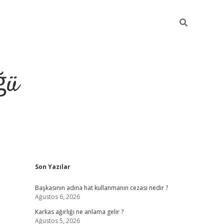
ğü
Sidebar
Son Yazılar
tulipbet giriş
Başkasının adına hat kullanmanın cezası nedir ?
Ağustos 6, 2026
Karkas ağırlığı ne anlama gelir ?
Ağustos 5, 2026