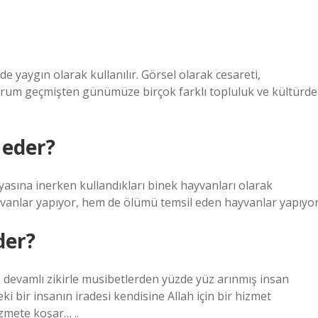
erde yaygın olarak kullanılır. Görsel olarak cesareti,
 durum geçmişten günümüze birçok farklı topluluk ve kültürde
 eder?
yasına inerken kullandıkları binek hayvanları olarak
yvanlar yapıyor, hem de ölümü temsil eden hayvanlar yapıyor
der?
 devamlı zikirle musibetlerden yüzde yüz arınmış insan
i bir insanın iradesi kendisine Allah için bir hizmet
izmete koşar… ..