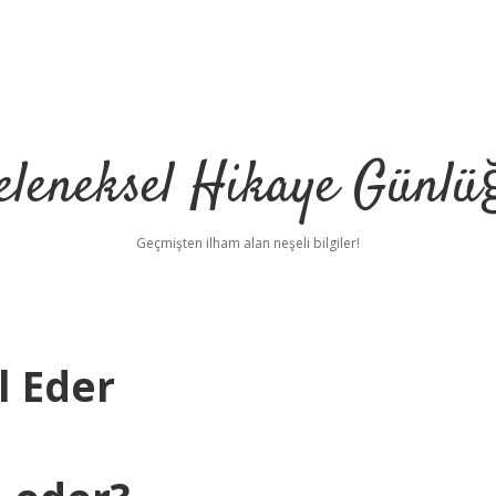
eleneksel Hikaye Günlü
Geçmişten ilham alan neşeli bilgiler!
l Eder