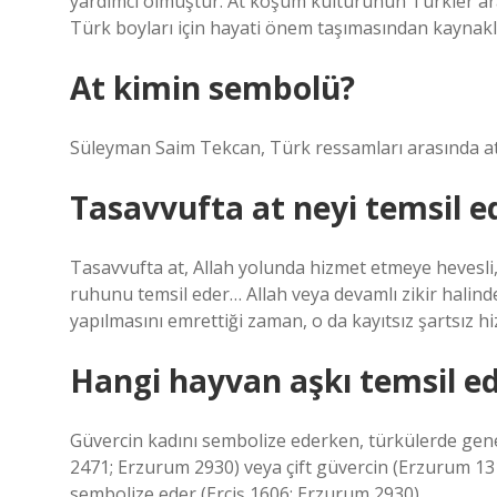
yardımcı olmuştur. At koşum kültürünün Türkler ara
Türk boyları için hayati önem taşımasından kaynak
At kimin sembolü?
Süleyman Saim Tekcan, Türk ressamları arasında at 
Tasavvufta at neyi temsil e
Tasavvufta at, Allah yolunda hizmet etmeye hevesli,
ruhunu temsil eder… Allah veya devamlı zikir halindek
yapılmasını emrettiği zaman, o da kayıtsız şartsız h
Hangi hayvan aşkı temsil e
Güvercin kadını sembolize ederken, türkülerde genel 
2471; Erzurum 2930) veya çift güvercin (Erzurum 1314,
sembolize eder (Erciş 1606; Erzurum 2930).