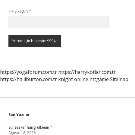
7 + 8 kaçtır?
*
https://yogaforum.com.tr
https://harrykotlar.com.tr
https://halliburton.com.tr
knight online
nttgame
Sitemap
Sidebar
Son Yazılar
Sunseeker hangi ülkenin ?
Ağustos 8, 2026