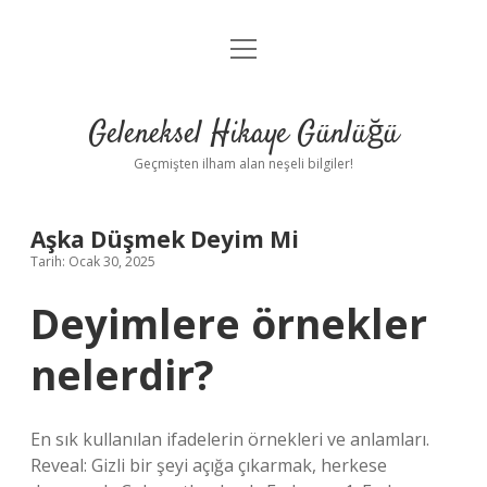
menüyü
Anasayfa
aç
Gizlilik Politikası
Geleneksel Hikaye Günlüğü
Yasal Uyarı
Geçmişten ilham alan neşeli bilgiler!
Hakkımızda
Aşka Düşmek Deyim Mi
Tarih: Ocak 30, 2025
Deyimlere örnekler
nelerdir?
En sık kullanılan ifadelerin örnekleri ve anlamları.
Reveal: Gizli bir şeyi açığa çıkarmak, herkese