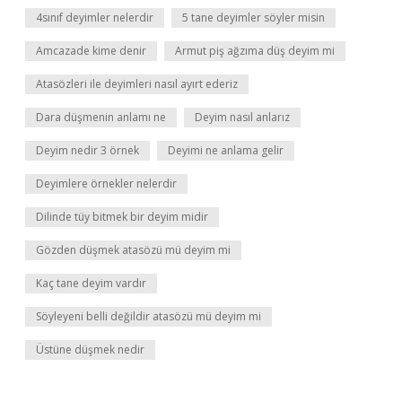
4sınıf deyimler nelerdir
5 tane deyimler söyler misin
Amcazade kime denir
Armut piş ağzıma düş deyim mi
Atasözleri ile deyimleri nasıl ayırt ederiz
Dara düşmenin anlamı ne
Deyim nasıl anlarız
Deyim nedir 3 örnek
Deyimi ne anlama gelir
Deyimlere örnekler nelerdir
Dilinde tüy bitmek bir deyim midir
Gözden düşmek atasözü mü deyim mi
Kaç tane deyim vardır
Söyleyeni belli değildir atasözü mü deyim mi
Üstüne düşmek nedir