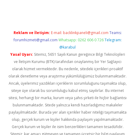
giriş
Reklam ve İletişim:
E-mail:
backlinkpaneli@gmail.com
Teams:
forumhizmeti@gmail.com
Whatsapp: 0262 606 0 726
Telegram:
@karabul
Yasal Uyarı:
Sitemiz, 5651 Sayılı Kanun gereğince Bilgi Teknolojileri
ve İletişim Kurumu (BTK) tarafından onaylanmış bir Yer Sağlayıcı
olarak hizmet vermektedir. Bu nedenle, sitedeki içerikleri proaktif
olarak denetleme veya araştırma yükümlülüğümüz bulunmamaktadır.
Ancak, üyelerimiz yazdıkları içeriklerin sorumluluğunu taşımakta olup,
siteye üye olarak bu sorumluluğu kabul etmiş sayılırlar. Bu internet
sitesi, herhangi bir marka, kurum veya şahıs şirketi ile hiçbir bağlantısı
bulunmamaktadır. Sitede yalnızca kendi hazırladığımız makaleler
paylaşılmaktadır. Burada yer alan içerikler haber niteliği taşımamakta
olup, gerçek kurum ve kişiler hakkında paylaşım yapılmamaktadır.
Gerçek kurum ve kişiler ile isim benzerlikleri tamamen tesadüfidir.
Sitemiz, kar amacı gütmeyen ve tamamen ücretsiz bir bilgi paylaşım