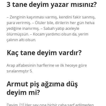
3 tane deyim yazar mısınız?
– Zenginin kaşınması varmış, kendini fakir sanmış,
para verirmiş. – Ölüler bile, dirilerin her gün helva
yediğine inanırmış. – Sabah yatıp aceleyle
ölürmüşsün. – Kocam yardımcı olsun da, yerim
çalının altı olsun.
Kaç tane deyim vardır?
Arap alfabesinin harflerine ve ilk heceye göre
sıralanmıştır 5.
Armut piş ağzıma düş
deyim mi?
Deyim. [1] Her şey ona hiçbir çaba sarf edilmeden