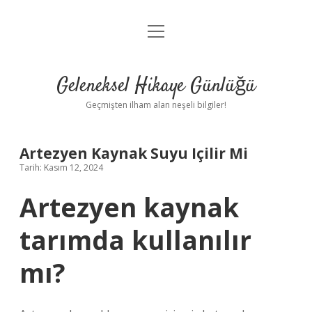
menüyü
Anasayfa
aç
Gizlilik Politikası
Geleneksel Hikaye Günlüğü
Yasal Uyarı
Geçmişten ilham alan neşeli bilgiler!
Hakkımızda
Artezyen Kaynak Suyu Içilir Mi
Tarih: Kasım 12, 2024
Artezyen kaynak
tarımda kullanılır
mı?