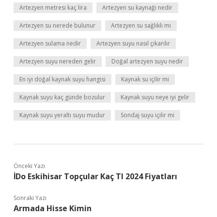
Artezyen metresi kaç lira
Artezyen su kaynağı nedir
Artezyen su nerede bulunur
Artezyen su sağlıklı mı
Artezyen sulama nedir
Artezyen suyu nasıl çıkarılır
Artezyen suyu nereden gelir
Doğal artezyen suyu nedir
En iyi doğal kaynak suyu hangisi
Kaynak su içilir mi
Kaynak suyu kaç günde bozulur
Kaynak suyu neye iyi gelir
Kaynak suyu yeraltı suyu mudur
Sondaj suyu içilir mi
Önceki Yazı
İDo Eskihisar Topçular Kaç Tl 2024 Fiyatları
Sonraki Yazı
Armada Hisse Kimin