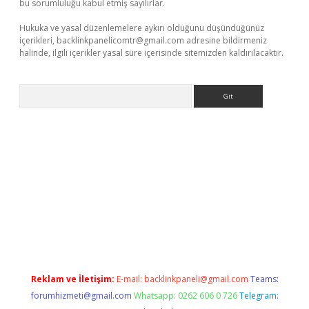
bu sorumluluğu kabul etmiş sayılırlar.
Hukuka ve yasal düzenlemelere aykırı olduğunu düşündüğünüz
içerikleri,
backlinkpanelicomtr@gmail.com
adresine bildirmeniz
halinde, ilgili içerikler yasal süre içerisinde sitemizden kaldırılacaktır.
Arama
iriş
Reklam ve İletişim:
E-mail:
backlinkpaneli@gmail.com
Teams:
forumhizmeti@gmail.com
Whatsapp: 0262 606 0 726
Telegram: