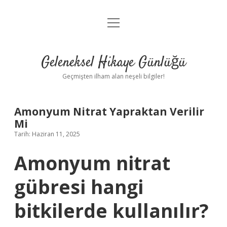
menüyü
Anasayfa
aç
Gizlilik Politikası
Geleneksel Hikaye Günlüğü
Yasal Uyarı
Geçmişten ilham alan neşeli bilgiler!
Hakkımızda
Amonyum Nitrat Yapraktan Verilir
Mi
Tarih: Haziran 11, 2025
Amonyum nitrat
gübresi hangi
bitkilerde kullanılır?