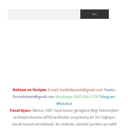
Arama
 giriş
Reklam ve İletişim:
E-mail:
backlinkpaneli@gmail.com
Teams:
forumhizmeti@gmail.com
Whatsapp: 0262 606 0 726
Telegram:
@karabul
Yasal Uyarı:
Sitemiz, 5651 Sayılı Kanun gereğince Bilgi Teknolojileri
ve İletişim Kurumu (BTK) tarafından onaylanmış bir Yer Sağlayıcı
olarak hizmet vermektedir. Bu nedenle, sitedeki içerikleri proaktif