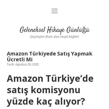
menüyü
Anasayfa
aç
Gizlilik Politikası
Geleneksel Hikaye Günlüğü
Yasal Uyarı
Geçmişten ilham alan neşeli bilgiler!
Hakkımızda
Amazon Türkiyede Satış Yapmak
Ücretli Mi
Tarih: Ağustos 29, 2025
Amazon Türkiye’de
satış komisyonu
yüzde kaç alıyor?