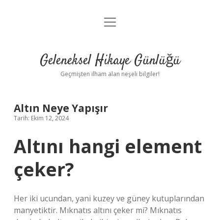
menüyü
Anasayfa
aç
Gizlilik Politikası
Geleneksel Hikaye Günlüğü
Yasal Uyarı
Geçmişten ilham alan neşeli bilgiler!
Hakkımızda
Altın Neye Yapışır
Tarih: Ekim 12, 2024
Altını hangi element
çeker?
Her iki ucundan, yani kuzey ve güney kutuplarından
manyetiktir. Mıknatıs altını çeker mi? Mıknatıs