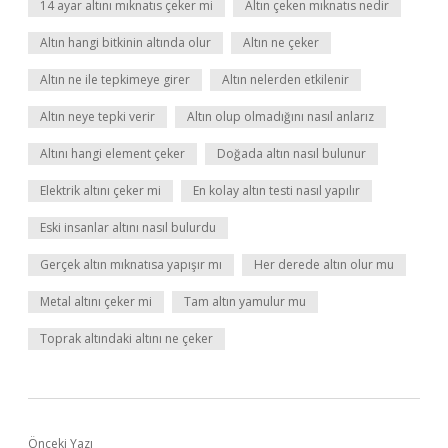
14 ayar altını mıknatıs çeker mi
Altın çeken mıknatıs nedir
Altın hangi bitkinin altında olur
Altın ne çeker
Altın ne ile tepkimeye girer
Altın nelerden etkilenir
Altın neye tepki verir
Altın olup olmadığını nasıl anlarız
Altını hangi element çeker
Doğada altın nasıl bulunur
Elektrik altını çeker mi
En kolay altın testi nasıl yapılır
Eski insanlar altını nasıl bulurdu
Gerçek altın mıknatısa yapışır mı
Her derede altın olur mu
Metal altını çeker mi
Tam altın yamulur mu
Toprak altındaki altını ne çeker
Önceki Yazı