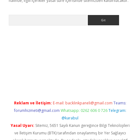
halinde, ilgili içerikler yasal süre içerisinde sitemizden kaldırılacaktır.
Arama
et giriş
Reklam ve İletişim:
E-mail:
backlinkpaneli@gmail.com
Teams:
forumhizmeti@gmail.com
Whatsapp: 0262 606 0 726
Telegram:
@karabul
Yasal Uyarı:
Sitemiz, 5651 Sayılı Kanun gereğince Bilgi Teknolojileri
ve İletişim Kurumu (BTK) tarafından onaylanmış bir Yer Sağlayıcı