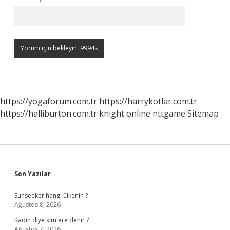
https://yogaforum.com.tr
https://harrykotlar.com.tr
https://halliburton.com.tr
knight online
nttgame
Sitemap
Sidebar
Son Yazılar
Sunseeker hangi ülkenin ?
Ağustos 8, 2026
Kadın diye kimlere denir ?
Ağustos 7, 2026