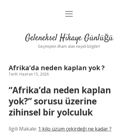
menüyü
Anasayfa
aç
Gizlilik Politikası
Geleneksel Hikaye Günlüğü
Yasal Uyarı
Geçmişten ilham alan neşeli bilgiler!
Hakkımızda
Afrika’da neden kaplan yok ?
Tarih: Haziran 15, 2026
“Afrika’da neden kaplan
yok?” sorusu üzerine
zihinsel bir yolculuk
İlgili Makale:
1 kilo üzüm çekirdeği ne kadar ?