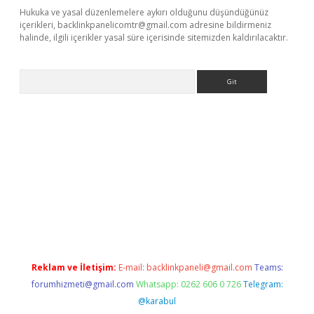
Hukuka ve yasal düzenlemelere aykırı olduğunu düşündüğünüz
içerikleri,
backlinkpanelicomtr@gmail.com
adresine bildirmeniz
halinde, ilgili içerikler yasal süre içerisinde sitemizden kaldırılacaktır.
Arama
ş
Reklam ve İletişim:
E-mail:
backlinkpaneli@gmail.com
Teams:
forumhizmeti@gmail.com
Whatsapp: 0262 606 0 726
Telegram:
@karabul