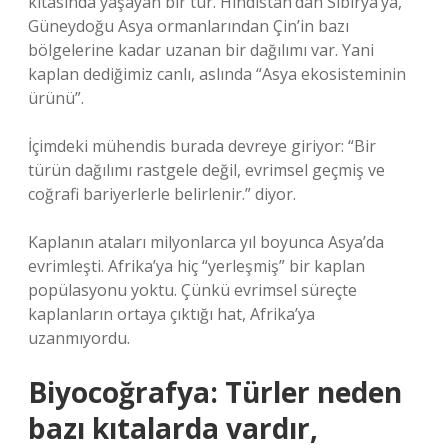
kıtasında yaşayan bir tür. Hindistan’dan Sibirya’ya,
Güneydoğu Asya ormanlarından Çin’in bazı
bölgelerine kadar uzanan bir dağılımı var. Yani
kaplan dediğimiz canlı, aslında “Asya ekosisteminin
ürünü”.
İçimdeki mühendis burada devreye giriyor: “Bir
türün dağılımı rastgele değil, evrimsel geçmiş ve
coğrafi bariyerlerle belirlenir.” diyor.
Kaplanın ataları milyonlarca yıl boyunca Asya’da
evrimleşti. Afrika’ya hiç “yerleşmiş” bir kaplan
popülasyonu yoktu. Çünkü evrimsel süreçte
kaplanların ortaya çıktığı hat, Afrika’ya
uzanmıyordu.
Biyocoğrafya: Türler neden
bazı kıtalarda vardır,