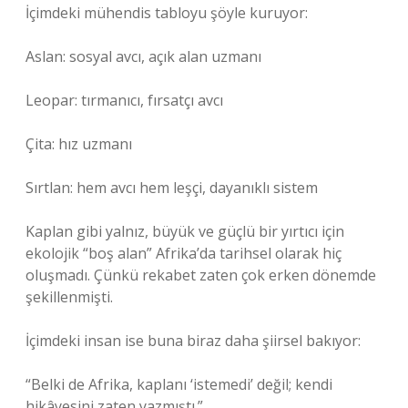
İçimdeki mühendis tabloyu şöyle kuruyor:
Aslan: sosyal avcı, açık alan uzmanı
Leopar: tırmanıcı, fırsatçı avcı
Çita: hız uzmanı
Sırtlan: hem avcı hem leşçi, dayanıklı sistem
Kaplan gibi yalnız, büyük ve güçlü bir yırtıcı için
ekolojik “boş alan” Afrika’da tarihsel olarak hiç
oluşmadı. Çünkü rekabet zaten çok erken dönemde
şekillenmişti.
İçimdeki insan ise buna biraz daha şiirsel bakıyor:
“Belki de Afrika, kaplanı ‘istemedi’ değil; kendi
hikâyesini zaten yazmıştı.”