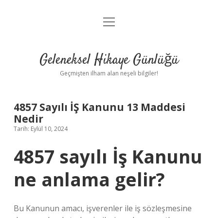
menüyü
Anasayfa
aç
Gizlilik Politikası
Geleneksel Hikaye Günlüğü
Yasal Uyarı
Geçmişten ilham alan neşeli bilgiler!
Hakkımızda
4857 Sayılı İŞ Kanunu 13 Maddesi
Nedir
Tarih: Eylül 10, 2024
4857 sayılı İş Kanunu
ne anlama gelir?
Bu Kanunun amacı, işverenler ile iş sözleşmesine