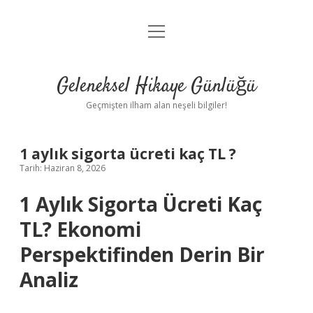
menüyü
Anasayfa
aç
Gizlilik Politikası
Geleneksel Hikaye Günlüğü
Yasal Uyarı
Geçmişten ilham alan neşeli bilgiler!
Hakkımızda
1 aylık sigorta ücreti kaç TL ?
Tarih: Haziran 8, 2026
1 Aylık Sigorta Ücreti Kaç
TL? Ekonomi
Perspektifinden Derin Bir
Analiz