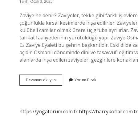
Tarih: Ocak 3, 2025
Zaviye ne denir? Zaviyeler, tekke gibi farklı işlevlere
çoğunlukla kırsal kesimlerde inşa edilirler. Zaviyeler
kulübeli camiler olmak üzere üç gruba ayrılırlar. Zav
tarikat faaliyetlerinin yürütüldüğü yapı. Zaviye Osm
Ez Zaviye Eyaleti bu şehrin başkentidir. Eski dilde 
açıdır. Osmanlı döneminde dini ve tasavvufi eğitim 
alanlarda inşa edilen zaviyeler, gezginlere konakla
Zaviye
Devamını okuyun
Yorum Bırak
Ne
Demek
Tdk
https://yogaforum.com.tr
https://harrykotlar.com.tr