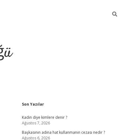
ğü
Sidebar
Son Yazılar
tulipbet giriş
Kadın diye kimlere denir ?
Ağustos 7, 2026
Başkasının adına hat kullanmanın cezası nedir ?
Ağustos 6, 2026