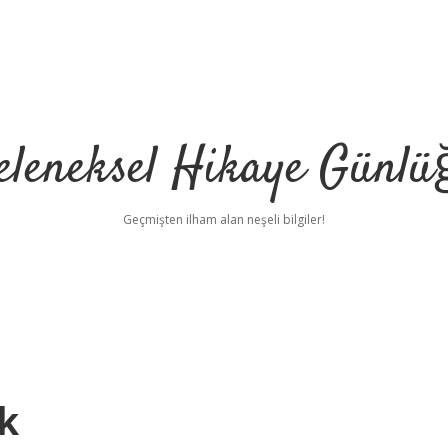
eleneksel Hikaye Günlü
Geçmişten ilham alan neşeli bilgiler!
k