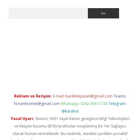
Arama
riş
Reklam ve İletişim:
E-mail:
backlinkpaneli@gmail.com
Teams:
forumhizmeti@gmail.com
Whatsapp: 0262 606 0 726
Telegram:
@karabul
Yasal Uyarı:
Sitemiz, 5651 Sayılı Kanun gereğince Bilgi Teknolojileri
ve İletişim Kurumu (BTK) tarafından onaylanmış bir Yer Sağlayıcı
olarak hizmet vermektedir. Bu nedenle, sitedeki içerikleri proaktif