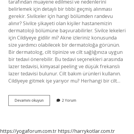
tarafından muayene edilmesi ve nedenlerini
belirlemek için detaylı bir tıbbi geçmiş alınması
gerekir. Sivilceler için hangi bölümden randevu
alınır? Sivilce şikayeti olan kişiler hastanemizin
dermatoloji bölümüne başvurabilirler. Sivilce lekeleri
için Cildiyeye gidilir mi? Akne izleriniz konusunda
size yardımcı olabilecek bir dermatoloğa görünün.
Bir dermatolog, cilt tipinize ve cilt sağlığınıza uygun
bir tedavi önerebilir. Bu tedavi seçenekleri arasında
lazer tedavisi, kimyasal peeling ve düşük frekanslı
lazer tedavisi bulunur. Cilt bakım ürünleri kullanın.
Cildiyeye gitmek işe yarıyor mu? Herhangi bir cilt…
Sivilce
Devamını okuyun
2 Yorum
Için
Cildiyeye
Gitmek
Gerekir
Mi
https://yogaforum.com.tr
https://harrykotlar.com.tr