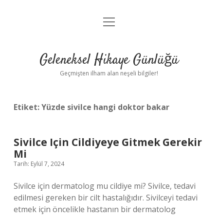
menüyü
Anasayfa
aç
Gizlilik Politikası
Geleneksel Hikaye Günlüğü
Yasal Uyarı
Geçmişten ilham alan neşeli bilgiler!
Hakkımızda
Etiket:
Yüzde sivilce hangi doktor bakar
Sivilce Için Cildiyeye Gitmek Gerekir
Mi
Tarih: Eylül 7, 2024
Sivilce için dermatolog mu cildiye mi? Sivilce, tedavi
edilmesi gereken bir cilt hastalığıdır. Sivilceyi tedavi
etmek için öncelikle hastanın bir dermatolog