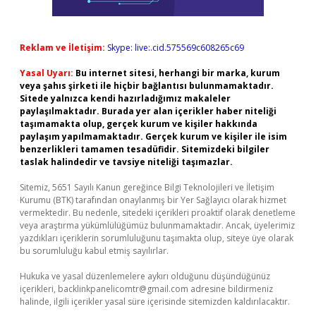
Reklam ve İletişim:
Skype: live:.cid.575569c608265c69
Yasal Uyarı:
Bu internet sitesi, herhangi bir marka, kurum
veya şahıs şirketi ile hiçbir bağlantısı bulunmamaktadır.
Sitede yalnızca kendi hazırladığımız makaleler
paylaşılmaktadır. Burada yer alan içerikler haber niteliği
taşımamakta olup, gerçek kurum ve kişiler hakkında
paylaşım yapılmamaktadır. Gerçek kurum ve kişiler ile isim
benzerlikleri tamamen tesadüfidir. Sitemizdeki bilgiler
taslak halindedir ve tavsiye niteliği taşımazlar.
Sitemiz, 5651 Sayılı Kanun gereğince Bilgi Teknolojileri ve İletişim
Kurumu (BTK) tarafından onaylanmış bir Yer Sağlayıcı olarak hizmet
vermektedir. Bu nedenle, sitedeki içerikleri proaktif olarak denetleme
veya araştırma yükümlülüğümüz bulunmamaktadır. Ancak, üyelerimiz
yazdıkları içeriklerin sorumluluğunu taşımakta olup, siteye üye olarak
bu sorumluluğu kabul etmiş sayılırlar.
Hukuka ve yasal düzenlemelere aykırı olduğunu düşündüğünüz
içerikleri,
backlinkpanelicomtr@gmail.com
adresine bildirmeniz
halinde, ilgili içerikler yasal süre içerisinde sitemizden kaldırılacaktır.