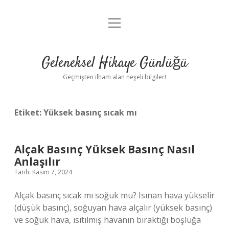
menüyü
Anasayfa
aç
Gizlilik Politikası
Geleneksel Hikaye Günlüğü
Yasal Uyarı
Geçmişten ilham alan neşeli bilgiler!
Hakkımızda
Etiket:
Yüksek basınç sıcak mı
Alçak Basınç Yüksek Basınç Nasıl
Anlaşılır
Tarih: Kasım 7, 2024
Alçak basınç sıcak mı soğuk mu? Isınan hava yükselir
(düşük basınç), soğuyan hava alçalır (yüksek basınç)
ve soğuk hava, ısıtılmış havanın bıraktığı boşluğa