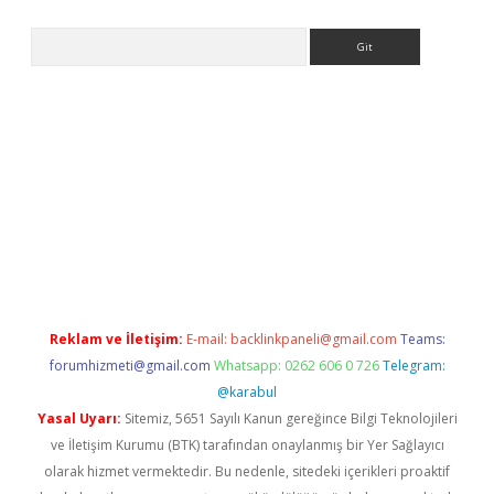
Arama
iriş
Reklam ve İletişim:
E-mail:
backlinkpaneli@gmail.com
Teams:
forumhizmeti@gmail.com
Whatsapp: 0262 606 0 726
Telegram:
@karabul
Yasal Uyarı:
Sitemiz, 5651 Sayılı Kanun gereğince Bilgi Teknolojileri
ve İletişim Kurumu (BTK) tarafından onaylanmış bir Yer Sağlayıcı
olarak hizmet vermektedir. Bu nedenle, sitedeki içerikleri proaktif