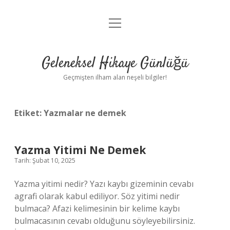
menüyü
Anasayfa
aç
Gizlilik Politikası
Geleneksel Hikaye Günlüğü
Yasal Uyarı
Geçmişten ilham alan neşeli bilgiler!
Hakkımızda
Etiket:
Yazmalar ne demek
Yazma Yitimi Ne Demek
Tarih: Şubat 10, 2025
Yazma yitimi nedir? Yazı kaybı gizeminin cevabı
agrafi olarak kabul ediliyor. Söz yitimi nedir
bulmaca? Afazi kelimesinin bir kelime kaybı
bulmacasının cevabı olduğunu söyleyebilirsiniz.