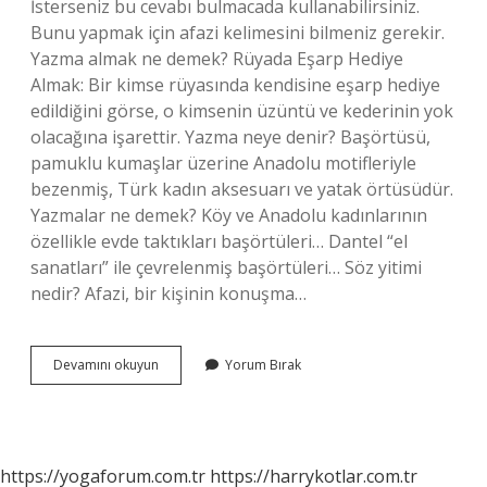
İsterseniz bu cevabı bulmacada kullanabilirsiniz.
Bunu yapmak için afazi kelimesini bilmeniz gerekir.
Yazma almak ne demek? Rüyada Eşarp Hediye
Almak: Bir kimse rüyasında kendisine eşarp hediye
edildiğini görse, o kimsenin üzüntü ve kederinin yok
olacağına işarettir. Yazma neye denir? Başörtüsü,
pamuklu kumaşlar üzerine Anadolu motifleriyle
bezenmiş, Türk kadın aksesuarı ve yatak örtüsüdür.
Yazmalar ne demek? Köy ve Anadolu kadınlarının
özellikle evde taktıkları başörtüleri… Dantel “el
sanatları” ile çevrelenmiş başörtüleri… Söz yitimi
nedir? Afazi, bir kişinin konuşma…
Yazma
Devamını okuyun
Yorum Bırak
Yitimi
Ne
Demek
https://yogaforum.com.tr
https://harrykotlar.com.tr